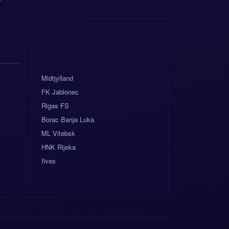
Midtjylland
FK Jablonec
Rigas FS
Borac Banja Luka
ML Vitebsk
HNK Rijeka
Ilves