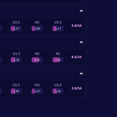
U3.5
NO
U3.5
3.6/10
1.47
2.08
1.47
O1.5
NO
NG
6.2/10
1.22
2.35
2.35
U3.5
YES
U3.5
3.9/10
1.65
1.47
1.65