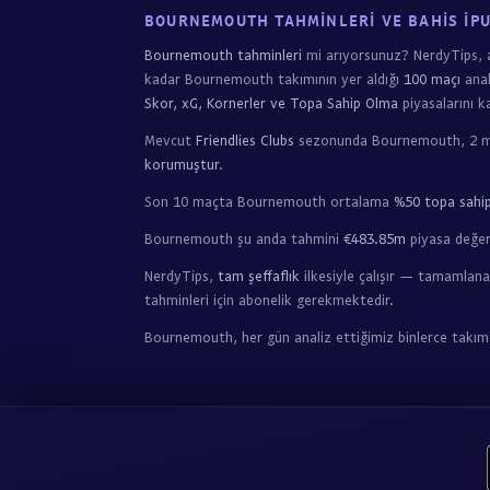
BOURNEMOUTH TAHMINLERI VE BAHIS İPU
Bournemouth tahminleri
mi arıyorsunuz? NerdyTips,
kadar Bournemouth takımının yer aldığı
100 maçı
anal
Skor, xG, Kornerler ve Topa Sahip Olma
piyasalarını 
Mevcut
Friendlies Clubs
sezonunda Bournemouth, 2 
korumuştur
.
Son 10 maçta Bournemouth ortalama
%50 topa sahi
Bournemouth şu anda tahmini
€483.85m
piyasa değeri
NerdyTips,
tam şeffaflık
ilkesiyle çalışır — tamamlan
tahminleri için abonelik gerekmektedir.
Bournemouth, her gün analiz ettiğimiz binlerce takımd