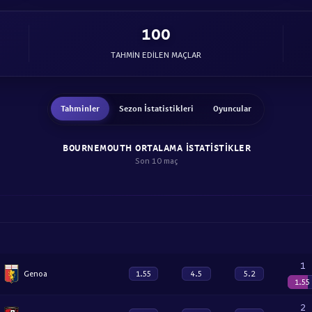
100
TAHMIN EDILEN MAÇLAR
Tahminler
Sezon İstatistikleri
Oyuncular
BOURNEMOUTH ORTALAMA ISTATISTIKLER
Son 10 maç
1
Genoa
1.55
4.5
5.2
1.55
2