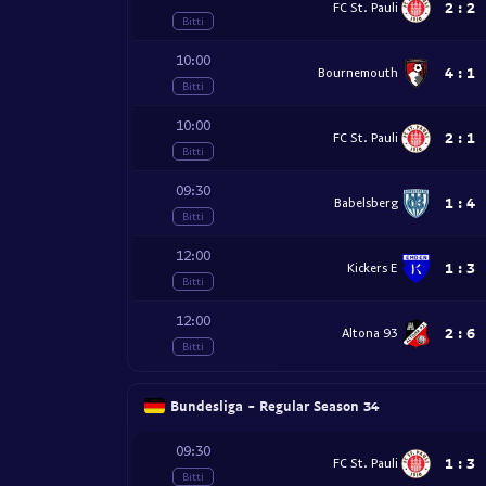
2
:
2
FC St. Pauli
Bitti
10:00
4
:
1
Bournemouth
Bitti
10:00
2
:
1
FC St. Pauli
Bitti
09:30
1
:
4
Babelsberg
Bitti
12:00
1
:
3
Kickers E
Bitti
12:00
2
:
6
Altona 93
Bitti
Bundesliga - Regular Season 34
09:30
1
:
3
FC St. Pauli
Bitti