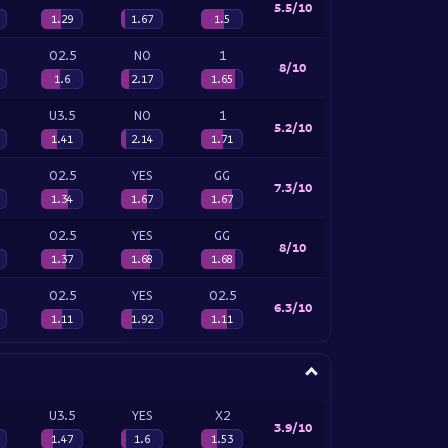
5.5/10
1.29
1.67
1.5
O2.5
NO
1
8/10
1.6
2.17
1.65
U3.5
NO
1
5.2/10
1.41
2.14
1.71
O2.5
YES
GG
7.3/10
1.34
1.67
1.67
O2.5
YES
GG
8/10
1.37
1.68
1.68
O2.5
YES
O2.5
6.3/10
1.11
1.92
1.11
U3.5
YES
X2
3.9/10
1.47
1.6
1.53