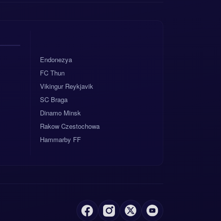
Endonezya
FC Thun
Vikingur Reykjavik
SC Braga
Dinamo Minsk
Rakow Czestochowa
Hammarby FF