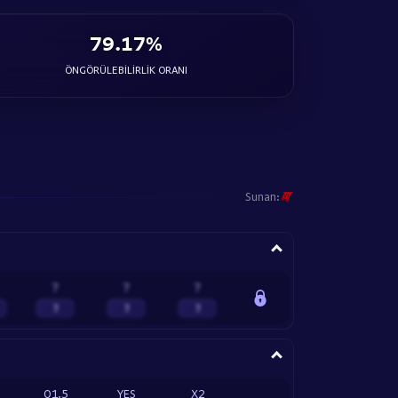
79.17%
ÖNGÖRÜLEBILIRLIK ORANI
Sunan:
?
?
?
?
?
?
O1.5
YES
X2