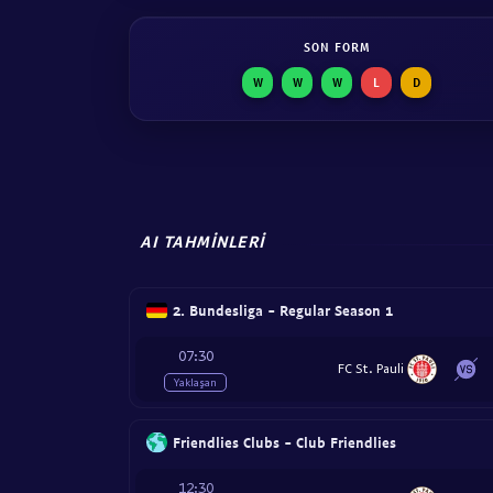
SON FORM
W
W
W
L
D
AI TAHMINLERI
2. Bundesliga - Regular Season 1
07:30
FC St. Pauli
Yaklaşan
Friendlies Clubs - Club Friendlies
12:30