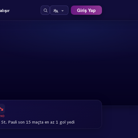
Giriş Yap
alışır
END
 St. Pauli son 15 maçta en az 1 gol yedi