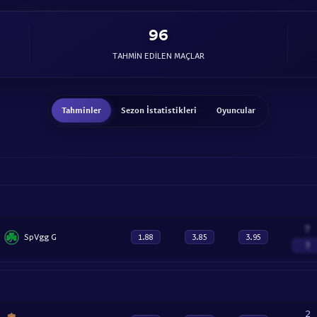
96
TAHMIN EDILEN MAÇLAR
Tahminler
Sezon İstatistikleri
Oyuncular
?
SpVgg G
1.88
3.85
3.95
?
2