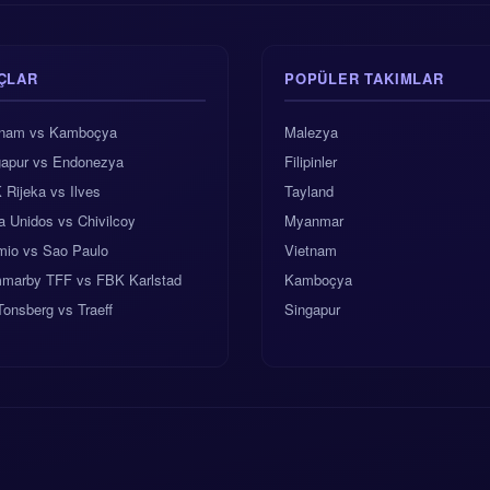
ÇLAR
POPÜLER TAKIMLAR
tnam vs Kamboçya
Malezya
gapur vs Endonezya
Filipinler
Rijeka vs Ilves
Tayland
 Unidos vs Chivilcoy
Myanmar
mio vs Sao Paulo
Vietnam
marby TFF vs FBK Karlstad
Kamboçya
Tonsberg vs Traeff
Singapur