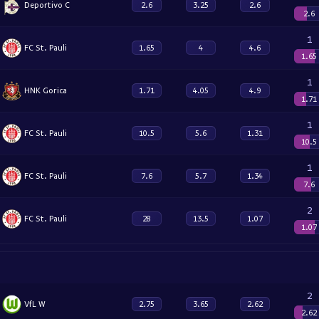
Deportivo C
2.6
3.25
2.6
2.6
1
FC St. Pauli
1.65
4
4.6
1.65
1
HNK Gorica
1.71
4.05
4.9
1.71
1
FC St. Pauli
10.5
5.6
1.31
10.5
1
FC St. Pauli
7.6
5.7
1.34
7.6
2
FC St. Pauli
28
13.5
1.07
1.07
2
VfL W
2.75
3.65
2.62
2.62