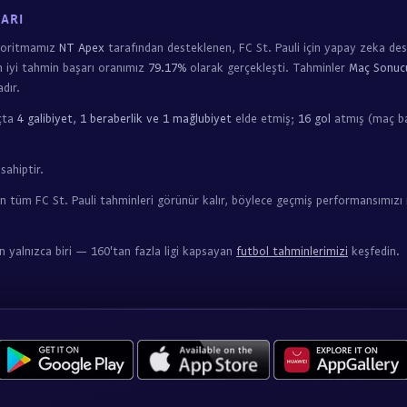
LARI
lgoritmamız
NT Apex
tarafından desteklenen, FC St. Pauli için yapay zeka de
n iyi tahmin başarı oranımız
79.17%
olarak gerçekleşti. Tahminler
Maç Sonucu
dır.
çta
4 galibiyet, 1 beraberlik ve 1 mağlubiyet
elde etmiş;
16 gol
atmış (maç ba
sahiptir.
n tüm FC St. Pauli tahminleri görünür kalır, böylece geçmiş performansımızı 
an yalnızca biri — 160'tan fazla ligi kapsayan
futbol tahminlerimizi
keşfedin.