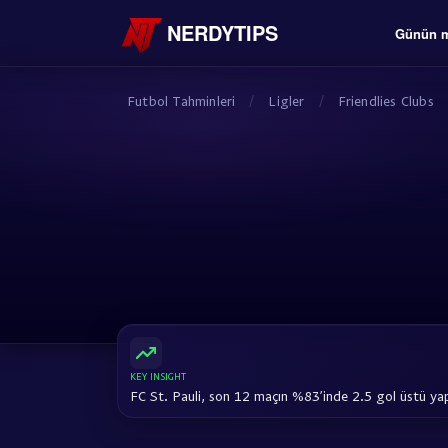
NERDYTIPS
Günün m
Futbol Tahminleri
/
Ligler
/
Friendlies Clubs
KEY INSIGHT
FC St. Pauli, son 12 maçın %83’inde 2.5 gol üstü ya