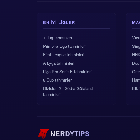
EN IYI LIGLER
MA
1. Lig tahminleri
Vie
Primeira Liga tahminleri
Sin
First League tahminleri
HNK 
A Lyga tahminleri
Boca
Liga Pro Serie B tahminleri
Gre
8 Cup tahminleri
Ham
Division 2 - Södra Götaland
Eik-
tahminleri
NERDYTIPS