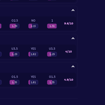
O2.5
NO
1
9.6/10
1.39
2.15
1.31
U3.5
YES
U3.5
4/10
1.29
1.82
1.29
O1.5
YES
O1.5
4.9/10
1.35
1.81
1.35