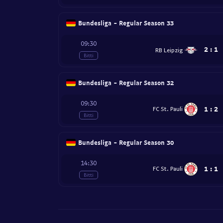
Bundesliga - Regular Season 33
09:30
2
:
1
RB Leipzig
Bitti
Bundesliga - Regular Season 32
09:30
1
:
2
FC St. Pauli
Bitti
Bundesliga - Regular Season 30
14:30
1
:
1
FC St. Pauli
Bitti