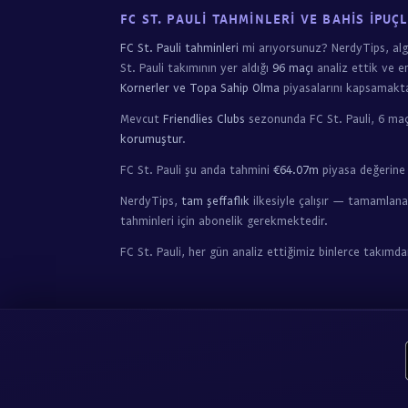
FC ST. PAULI TAHMINLERI VE BAHIS İPUÇ
FC St. Pauli tahminleri
mi arıyorsunuz? NerdyTips, a
St. Pauli takımının yer aldığı
96 maçı
analiz ettik ve e
Kornerler ve Topa Sahip Olma
piyasalarını kapsamakta
Mevcut
Friendlies Clubs
sezonunda FC St. Pauli, 6 ma
korumuştur
.
FC St. Pauli şu anda tahmini
€64.07m
piyasa değerine 
NerdyTips,
tam şeffaflık
ilkesiyle çalışır — tamamlana
tahminleri için abonelik gerekmektedir.
FC St. Pauli, her gün analiz ettiğimiz binlerce takımd