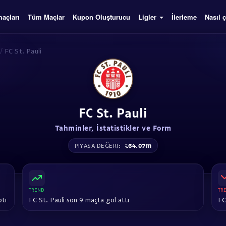
açları
Tüm Maçlar
Kupon Oluşturucu
Ligler
İlerleme
Nasıl ç
/
FC St. Pauli
FC St. Pauli
Tahminler, İstatistikler ve Form
€64.07m
PIYASA DEĞERI:
TREND
TR
ptı
FC St. Pauli son 9 maçta gol attı
FC