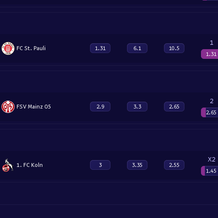
1
FC St. Pauli
1.31
6.1
10.5
1.31
2
FSV Mainz 05
2.9
3.3
2.65
2.65
X2
1. FC Koln
3
3.35
2.55
1.45