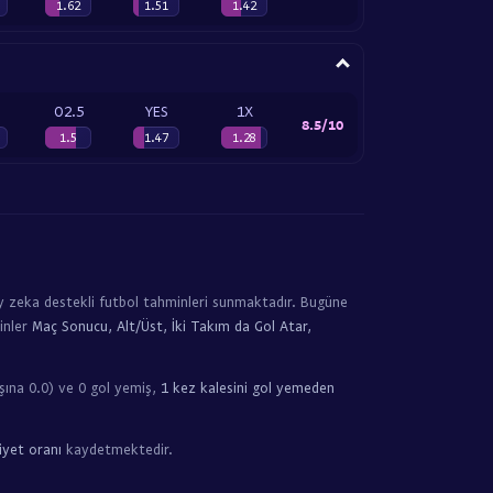
1.62
1.51
1.42
O2.5
YES
1X
8.5/10
1.5
1.47
1.28
y zeka destekli futbol tahminleri sunmaktadır. Bugüne
inler
Maç Sonucu, Alt/Üst, İki Takım da Gol Atar,
ına 0.0) ve 0 gol yemiş,
1 kez kalesini gol yemeden
iyet oranı
kaydetmektedir.