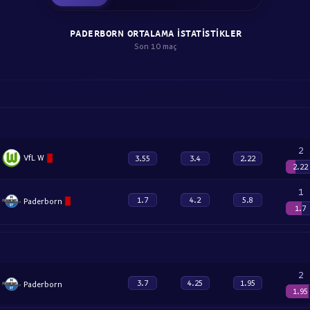
PADERBORN ORTALAMA ISTATISTIKLER
Son 10 maç
2
VfL W
3.55
3.4
2.22
2.22
1
1.7
4.2
5.8
Paderborn
1.7
2
3.7
4.25
1.95
Paderborn
1.95