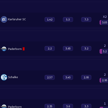
X2
Karlsruher SC
1.42
5.5
7.3
3.05
2
2.2
3.65
3.2
Paderborn
3.2
2
Schalke
2.57
3.45
2.95
2.95
1
2.35
3.6
3.3
Paderborn