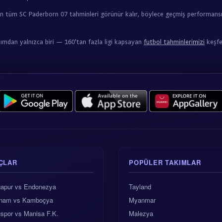
n tüm SC Paderborn 07 tahminleri görünür kalır, böylece geçmiş performansım
kımdan yalnızca biri — 160'tan fazla ligi kapsayan
futbol tahminlerimizi
keşfe
ÇLAR
POPÜLER TAKIMLAR
gapur vs Endonezya
Tayland
tnam vs Kamboçya
Myanmar
spor vs Manisa F.K.
Malezya