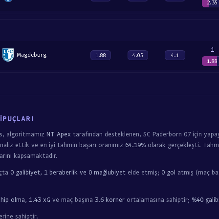
2.35
1
Magdeburg
1.88
4.05
4.1
1.88
İPUÇLARI
s, algoritmamız
NT Apex
tarafından desteklenen, SC Paderborn 07 için yapa
naliz ettik ve en iyi tahmin başarı oranımız
64.19%
olarak gerçekleşti. Tahm
arını kapsamaktadır.
açta
0 galibiyet, 1 beraberlik ve 0 mağlubiyet
elde etmiş;
0 gol
atmış (maç baş
hip olma
,
1.43 xG
ve maç başına
3.6 korner
ortalamasına sahiptir;
%40 galib
rine sahiptir.