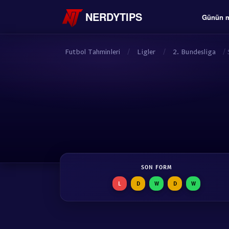
NERDYTIPS
Günün m
Futbol Tahminleri
/
Ligler
/
2. Bundesliga
/
SON FORM
L
D
W
D
W