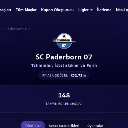
açları
Tüm Maçlar
Kupon Oluşturucu
Ligler
İlerleme
Nasıl ç
SC Paderborn 07
SC Paderborn 07
Tahminler, İstatistikler ve Form
€32.72m
PIYASA DEĞERI:
148
TAHMIN EDILEN MAÇLAR
Tahminler
Sezon İstatistikleri
Oyuncular