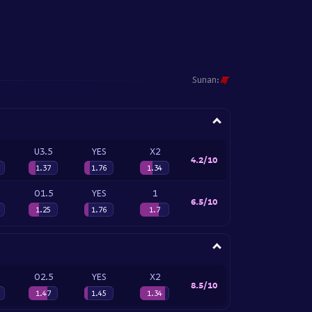
Sunan:
U3.5
YES
X2
4.2/10
1.37
1.76
1.34
O1.5
YES
1
6.5/10
1.25
1.76
1.7
O2.5
YES
X2
8.5/10
1.47
1.45
1.34