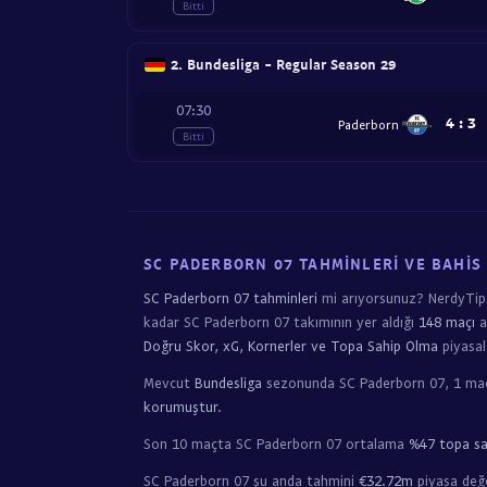
Bitti
2. Bundesliga - Regular Season 29
07:30
4
:
3
Paderborn
Bitti
SC PADERBORN 07 TAHMINLERI VE BAHIS 
SC Paderborn 07 tahminleri
mi arıyorsunuz? NerdyTip
kadar SC Paderborn 07 takımının yer aldığı
148 maçı
a
Doğru Skor, xG, Kornerler ve Topa Sahip Olma
piyasal
Mevcut
Bundesliga
sezonunda SC Paderborn 07, 1 m
korumuştur
.
Son 10 maçta SC Paderborn 07 ortalama
%47 topa sa
SC Paderborn 07 şu anda tahmini
€32.72m
piyasa değe