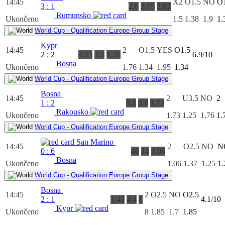
14:45
X2
O1.5
NO
O1
3
:
1
2.6
3.15
2.82
Rumunsko
Ukončeno
1.5
1.38
1.9
1.
World Cup - Qualification Europe Group Stage
Kypr
14:45
2
O1.5
YES
O1.5
2
:
2
4.75
3.5
1.76
6.9/10
Bosna
Ukončeno
1.76
1.34
1.95
1.34
World Cup - Qualification Europe Group Stage
Bosna
14:45
2
U3.5
NO
2
1
:
2
5.1
3.6
1.73
Rakousko
Ukončeno
1.73
1.25
1.76
1.
World Cup - Qualification Europe Group Stage
San Marino
14:45
2
O2.5
NO
N
0
:
6
46
14
1.06
Bosna
Ukončeno
1.06
1.37
1.25
1.
World Cup - Qualification Europe Group Stage
Bosna
14:45
2
O2.5
NO
O2.5
2
:
1
1.42
4.4
8
4.1/10
Kypr
Ukončeno
8
1.85
1.7
1.85