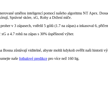
enerované umělou inteligencí pomocí našeho algoritmu
NT Apex
. Dosu
rují, Správné skóre, xG, Rohy a Držení míče
.
 proher
v 3 zápasech, vstřelil
5 gólů
(1.7 na zápas) a inkasoval 6, přiče
2 xG
a
4.7 rohů
na zápas s
30% úspěšností výher
.
osna zůstávají viditelné, abyste mohli kdykoli ověřit naši historii vý
oumejte naše
fotbalové predikce
pro více než 160 lig.