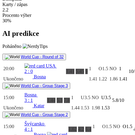
Karty / zápas
2.2
Procento výher
30%
AI predikce
Poháněno
World Cup - Round of 32
USA
20:00
1
O1.5
NO
1
2
:
0
1.41
5.45
9
10
Bosna
Ukončeno
1.41
1.22
1.86
1.41
World Cup - Group Stage 3
Bosna
15:00
1
U3.5
NO
U3.5
3
:
1
1.44
5.3
7.8
5.8/10
Katar
Ukončeno
1.44
1.53
1.98
1.53
World Cup - Group Stage 2
Švýcarsko
15:00
1
O1.5
NO
O1.5
4
:
1
1.62
4.2
6.4
Bosna