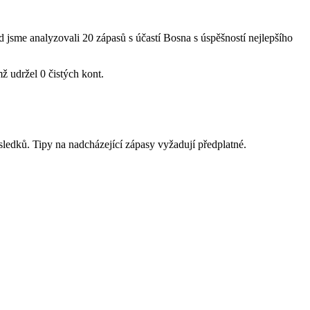
d jsme analyzovali
20 zápasů
s účastí Bosna s úspěšností nejlepšího
mž udržel
0 čistých kont
.
sledků. Tipy na nadcházející zápasy vyžadují předplatné.