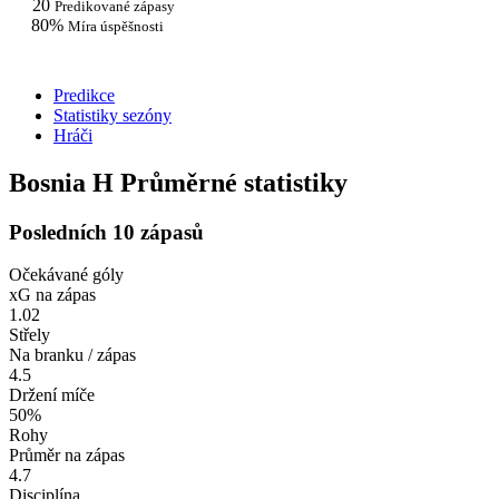
20
Predikované zápasy
80%
Míra úspěšnosti
Predikce
Statistiky sezóny
Hráči
Bosnia H Průměrné statistiky
Posledních 10 zápasů
Očekávané góly
xG na zápas
1.02
Střely
Na branku / zápas
4.5
Držení míče
50%
Rohy
Průměr na zápas
4.7
Disciplína