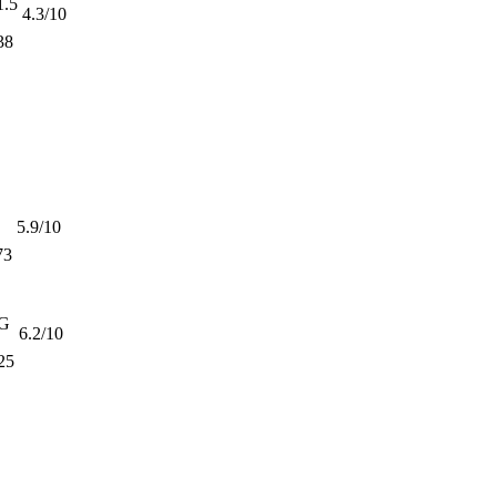
.5
4.3/10
38
5.9/10
73
G
6.2/10
25