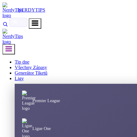
NERDYTIPS
Tip dne
Všechny Zápasy
Generátor Tiketů
Ligy
Premier League
Ligue One