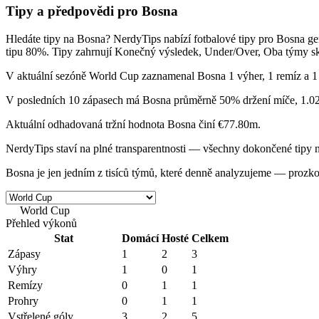
Tipy a předpovědi pro Bosna
Hledáte
tipy na Bosna
? NerdyTips nabízí fotbalové tipy pro Bosna g
tipu
80%
. Tipy zahrnují
Konečný výsledek, Under/Over, Oba týmy skó
V aktuální sezóně
World Cup
zaznamenal Bosna
1 výher, 1 remíz a 1
V posledních 10 zápasech má Bosna průměrně
50% držení míče
,
1.0
Aktuální odhadovaná tržní hodnota Bosna činí
€77.80m
.
NerdyTips staví na
plné transparentnosti
— všechny dokončené tipy na B
Bosna je jen jedním z tisíců týmů, které denně analyzujeme — prozk
World Cup
World • Sezóna 2026
Přehled výkonů
Stat
Domácí
Hosté
Celkem
Zápasy
1
2
3
Výhry
1
0
1
Remízy
0
1
1
Prohry
0
1
1
Vstřelené góly
3
2
5