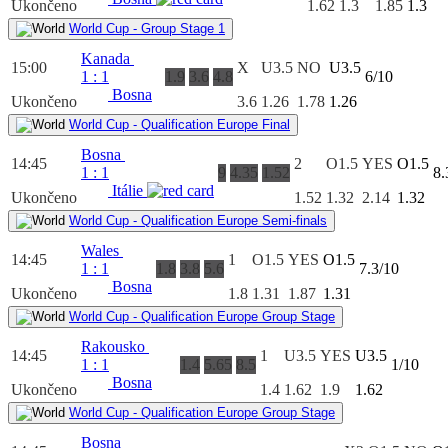
Ukončeno
1.62
1.3
1.85
1.3
World Cup - Group Stage 1
Kanada
15:00
X
U3.5
NO
U3.5
1
:
1
1.9
3.6
4.8
6/10
Bosna
Ukončeno
3.6
1.26
1.78
1.26
World Cup - Qualification Europe Final
Bosna
14:45
2
O1.5
YES
O1.5
1
:
1
9
4.35
1.52
8.
Itálie
Ukončeno
1.52
1.32
2.14
1.32
World Cup - Qualification Europe Semi-finals
Wales
14:45
1
O1.5
YES
O1.5
1
:
1
1.8
3.8
5.6
7.3/10
Bosna
Ukončeno
1.8
1.31
1.87
1.31
World Cup - Qualification Europe Group Stage
Rakousko
14:45
1
U3.5
YES
U3.5
1
:
1
1.4
5.65
8.5
1/10
Bosna
Ukončeno
1.4
1.62
1.9
1.62
World Cup - Qualification Europe Group Stage
Bosna