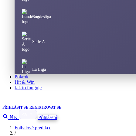
Bundesliga
Serie A
La Liga
Pokrok
Hit & Win
Jak to funguje
Champions League
PŘIHLÁSIT SE
REGISTROVAT SE
⌘K
Přihlášení
Europa League
Fotbalové predikce
/