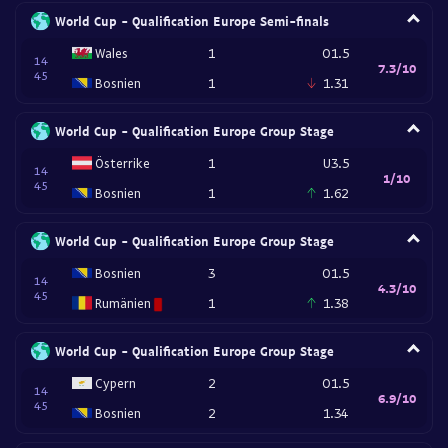
World Cup - Qualification Europe Semi-finals
Wales
1
O1.5
14
7.3/10
45
Bosnien
1
1.31
World Cup - Qualification Europe Group Stage
Österrike
1
U3.5
14
1/10
45
Bosnien
1
1.62
World Cup - Qualification Europe Group Stage
Bosnien
3
O1.5
14
4.3/10
45
Rumänien
1
1.38
World Cup - Qualification Europe Group Stage
Cypern
2
O1.5
14
6.9/10
45
Bosnien
2
1.34