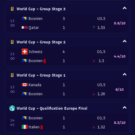
World Cup - Group Stage 3
Bosnien
3
U3.5
15
5.8/10
00
Qatar
1
1.53
World Cup - Group Stage 2
Schweiz
4
O1.5
15
4.4/10
00
Bosnien
1
1.3
World Cup - Group Stage 1
Kanada
1
U3.5
15
6/10
00
Bosnien
1
1.26
World Cup - Qualification Europe Final
Bosnien
1
O1.5
14
8.3/10
45
Italien
1
1.32