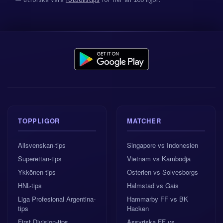
TOPPLIGOR
MATCHER
Allsvenskan-tips
Singapore vs Indonesien
Superettan-tips
Vietnam vs Kambodja
Ykkönen-tips
Osterlen vs Solvesborgs
HNL-tips
Halmstad vs Gais
Liga Profesional Argentina-
Hammarby FF vs BK
tips
Hacken
First Division-tips
Assyriska FF vs