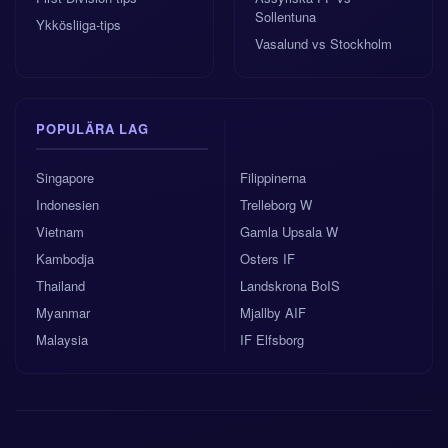
Sollentuna
Ykkösliiga-tips
Vasalund vs Stockholm
POPULÄRA LAG
Singapore
Filippinerna
Indonesien
Trelleborg W
Vietnam
Gamla Upsala W
Kambodja
Osters IF
Thailand
Landskrona BoIS
Myanmar
Mjallby AIF
Malaysia
IF Elfsborg