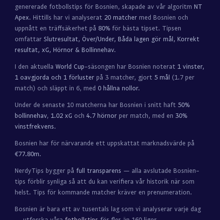
genererade fotbollstips för Bosnien, skapade av vår algoritm
NT
Apex
. Hittills har vi analyserat
20 matcher
med Bosnien och
uppnått en träffsäkerhet på
80%
för bästa tipset. Tipsen
omfattar
Slutresultat, Över/Under, Båda lagen gör mål, Korrekt
resultat, xG, Hörnor & Bollinnehav
.
I den aktuella
World Cup
-säsongen har Bosnien noterat
1 vinster,
1 oavgjorda och 1 förluster
på 3 matcher, gjort
5 mål
(1.7 per
match) och släppt in 6, med
0 hållna nollor
.
Under de senaste 10 matcherna har Bosnien i snitt haft
50%
bollinnehav
,
1.02 xG
och
4.7 hörnor
per match, med en
30%
vinstfrekvens
.
Bosnien har för närvarande ett uppskattat marknadsvärde på
€77.80m
.
NerdyTips bygger på
full transparens
— alla avslutade Bosnien-
tips förblir synliga så att du kan verifiera vår historik när som
helst. Tips för kommande matcher kräver en prenumeration.
Bosnien är bara ett av tusentals lag som vi analyserar varje dag
— utforska våra
fotbollstips
för fler än 160 ligor.