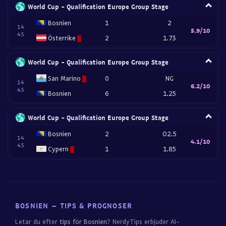
World Cup - Qualification Europe Group Stage
Bosnien
1
2
14
5.9/10
45
Österrike
2
1.73
World Cup - Qualification Europe Group Stage
San Marino
0
NG
14
6.2/10
45
Bosnien
6
1.25
World Cup - Qualification Europe Group Stage
Bosnien
2
O2.5
14
4.1/10
45
Cypern
1
1.85
BOSNIEN – TIPS & PROGNOSER
Letar du efter
tips för Bosnien
? NerdyTips erbjuder AI-