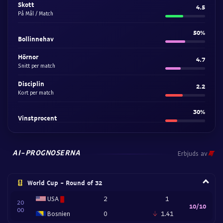
Skott
4.5
På Mål / Match
50%
Bollinnehav
Hörnor
4.7
Snitt per match
Disciplin
2.2
Kort per match
30%
Vinstprocent
AI-PROGNOSERNA
Erbjuds av
World Cup - Round of 32
USA
2
1
20
10/10
00
Bosnien
0
1.41