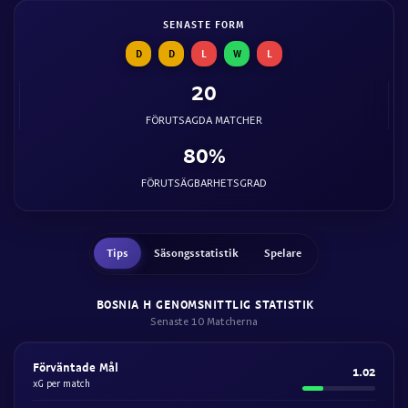
SENASTE FORM
D
D
L
W
L
20
FÖRUTSAGDA MATCHER
80%
FÖRUTSÄGBARHETSGRAD
Tips
Säsongsstatistik
Spelare
BOSNIA H GENOMSNITTLIG STATISTIK
Senaste 10 Matcherna
Förväntade Mål
1.02
xG per match