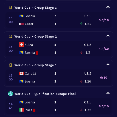
World Cup - Group Stage 3
Bosnia
3
U3.5
15
5.8/10
00
Catar
1
1.53
World Cup - Group Stage 2
Suiza
4
O1.5
15
4.4/10
00
Bosnia
1
1.3
World Cup - Group Stage 1
Canadá
1
U3.5
15
6/10
00
Bosnia
1
1.26
World Cup - Qualification Europe Final
Bosnia
1
O1.5
14
8.3/10
45
Italia
1
1.32