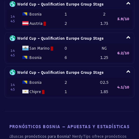
World Cup - Qualification Europe Group Stage
Bosnia
1
2
14
5.9/10
45
Austria
2
1.73
World Cup - Qualification Europe Group Stage
San Marino
0
NG
14
6.2/10
45
Bosnia
6
1.25
World Cup - Qualification Europe Group Stage
Bosnia
2
O2.5
14
4.1/10
45
Chipre
1
1.85
PRONÓSTICOS BOSNIA – APUESTAS Y ESTADÍSTICAS
¿Buscas
pronósticos para Bosnia
? NerdyTips ofrece pronósticos