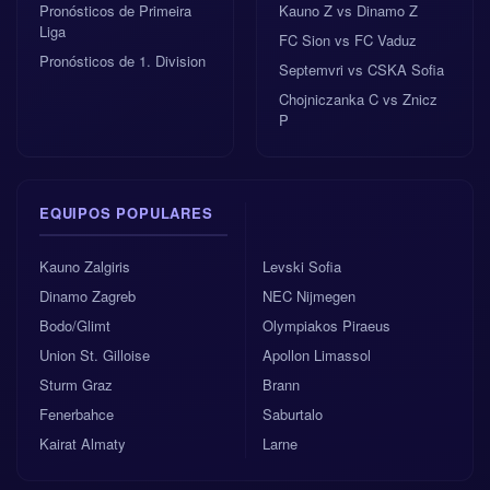
Pronósticos de Primeira
Kauno Z vs Dinamo Z
Liga
FC Sion vs FC Vaduz
Pronósticos de 1. Division
Septemvri vs CSKA Sofia
Chojniczanka C vs Znicz
P
EQUIPOS POPULARES
Kauno Zalgiris
Levski Sofia
Dinamo Zagreb
NEC Nijmegen
Bodo/Glimt
Olympiakos Piraeus
Union St. Gilloise
Apollon Limassol
Sturm Graz
Brann
Fenerbahce
Saburtalo
Kairat Almaty
Larne