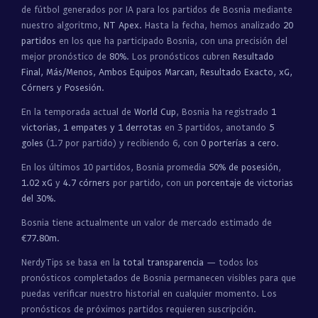
de fútbol generados por IA para los partidos de Bosnia mediante
nuestro algoritmo,
NT Apex
. Hasta la fecha, hemos analizado
20
partidos
en los que ha participado Bosnia, con una precisión del
mejor pronóstico de
80%
. Los pronósticos cubren
Resultado
Final, Más/Menos, Ambos Equipos Marcan, Resultado Exacto, xG,
Córners y Posesión
.
En la temporada actual de
World Cup
, Bosnia ha registrado
1
victorias, 1 empates y 1 derrotas
en 3 partidos, anotando
5
goles
(1.7 por partido) y recibiendo 6, con
0 porterías a cero
.
En los últimos 10 partidos, Bosnia promedia
50% de posesión
,
1.02 xG
y
4.7 córners
por partido, con un
porcentaje de victorias
del 30%
.
Bosnia tiene actualmente un valor de mercado estimado de
€77.80m
.
NerdyTips se basa en la
total transparencia
— todos los
pronósticos completados de Bosnia permanecen visibles para que
puedas verificar nuestro historial en cualquier momento. Los
pronósticos de próximos partidos requieren suscripción.