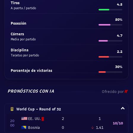
Tiros
4.5
A puerta / partido
50%
Posesión
Córners
4.7
Media por partido
Disciplina
2.2
Tarjetas por partido
30%
Porcentaje de victorias
PRONÓSTICOS CON IA
Ofrecido por
World Cup - Round of 32
EE. UU.
2
1
20
10/10
00
Bosnia
0
1.41