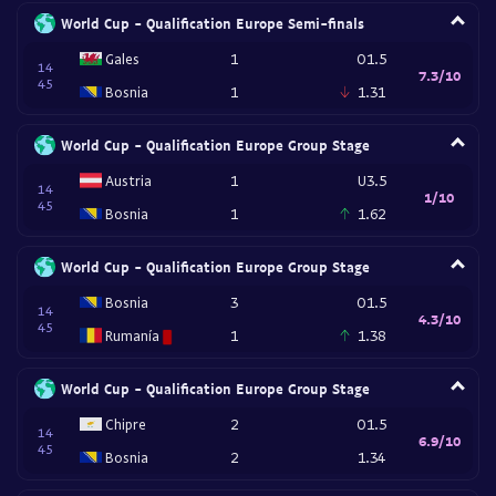
World Cup - Qualification Europe Semi-finals
Gales
1
O1.5
14
7.3/10
45
Bosnia
1
1.31
World Cup - Qualification Europe Group Stage
Austria
1
U3.5
14
1/10
45
Bosnia
1
1.62
World Cup - Qualification Europe Group Stage
Bosnia
3
O1.5
14
4.3/10
45
Rumanía
1
1.38
World Cup - Qualification Europe Group Stage
Chipre
2
O1.5
14
6.9/10
45
Bosnia
2
1.34