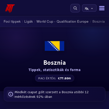
Foci tippek
Ligák
World Cup - Qualification Europe
Bosznia
/
/
/
Bosznia
Tippek, statisztikák és forma
€77.80m
PIACI ÉRTÉK:
Mindkét csapat gólt szerzett a Bosznia utóbbi 12
mérkőzésének 92%-ában