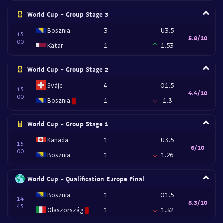
World Cup - Group Stage 3
Bosznia
3
U3.5
15
5.8/10
00
Katar
1
1.53
World Cup - Group Stage 2
Svájc
4
O1.5
15
4.4/10
00
Bosznia
1
1.3
World Cup - Group Stage 1
Kanada
1
U3.5
15
6/10
00
Bosznia
1
1.26
World Cup - Qualification Europe Final
Bosznia
1
O1.5
14
8.3/10
45
Olaszország
1
1.32