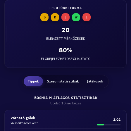
LEGUTÓBBI FORMA
D
D
L
W
L
20
ELEMZETT MÉRKŐZÉSEK
80%
ELŐREJELEZHETŐSÉGI MUTATÓ
Tippek
Szezon statisztikák
Játékosok
BOSNIA H ÁTLAGOS STATISZTIKÁK
Utolsó 10 mérkőzés
Várható gólok
1.02
xG mérkőzésenként