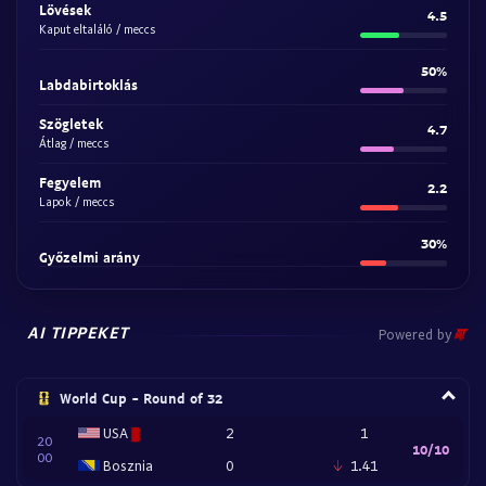
Lövések
4.5
Kaput eltaláló / meccs
50%
Labdabirtoklás
Szögletek
4.7
Átlag / meccs
Fegyelem
2.2
Lapok / meccs
30%
Győzelmi arány
AI TIPPEKET
Powered by
World Cup - Round of 32
USA
2
1
20
10/10
00
Bosznia
0
1.41