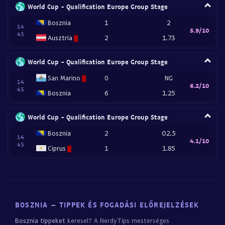
World Cup - Qualification Europe Group Stage
Bosznia
1
2
14
5.9/10
45
Ausztria
2
1.73
World Cup - Qualification Europe Group Stage
San Marino
0
NG
14
6.2/10
45
Bosznia
6
1.25
World Cup - Qualification Europe Group Stage
Bosznia
2
O2.5
14
4.1/10
45
Ciprus
1
1.85
BOSZNIA – TIPPEK ÉS FOGADÁSI ELŐREJELZÉSEK
Bosznia tippeket
keresel? A NerdyTips mesterséges