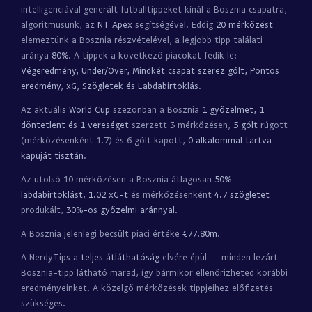
intelligenciával generált futballtippeket kínál a Bosznia csapatra,
algoritmusunk, az
NT Apex
segítségével. Eddig
20 mérkőzést
elemeztünk a Bosznia részvételével, a legjobb tipp találati
aránya
80%
. A tippek a következő piacokat fedik le:
Végeredmény, Under/Over, Mindkét csapat szerez gólt, Pontos
eredmény, xG, Szögletek és Labdabirtoklás
.
Az aktuális
World Cup
szezonban a Bosznia
1 győzelmet, 1
döntetlent és 1 vereséget
szerzett 3 mérkőzésen,
5 gólt
rúgott
(mérkőzésenként 1.7) és 6 gólt kapott,
0 alkalommal tartva
kapuját tisztán
.
Az utolsó 10 mérkőzésen a Bosznia átlagosan
50%
labdabirtoklást
,
1.02 xG-t
és mérkőzésenként
4.7 szögletet
produkált,
30%-os győzelmi aránnyal
.
A Bosznia jelenlegi becsült piaci értéke
€77.80m
.
A NerdyTips a
teljes átláthatóság
elvére épül — minden lezárt
Bosznia-tipp látható marad, így bármikor ellenőrizheted korábbi
eredményeinket. A közelgő mérkőzések tippjeihez előfizetés
szükséges.