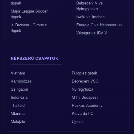
tippek
Debreceni V vs
Nyiregyhaza
Major League Soccer
tippek
Iwaki vs Imabari
3. Division - Girone 6
Energie C vs Hannover 96
tippek
Vikingur vs IBV V
NÉPSZERŰ CSAPATOK
Vietnám
Fülöp-szigetek
Kambodzsa
Debreceni VSC
Szingapúr
Nyiregyhaza
Indonézia
MTK Budapest
Thaiföld
Puskas Academy
Mianmar
Kisvarda FC
Malajzia
Ujpest