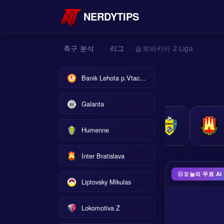
NERDYTIPS
축구 분석
리그
슬로바키아 2 Liga
/
/
Banik Lehota p.Vtacnikom
Galanta
Humenne
Inter Bratislava
오늘의 무료 AI
Liptovsky Mikulas
Lokomotiva Z