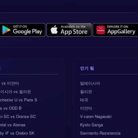
기
인기 팀
 vs 미얀마
말레이시아
이시아 vs 필리핀
필리핀
chester U vs Paris S
태국
s vs ODD B
미얀마
fin SC vs Orense SC
V-varen Nagasaki
ntal vs Atenas
Kyoto Sanga
by IF vs Orebro SK
Sarmiento Resistencia