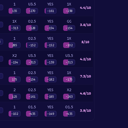
1
U3.5
YES
1X
4.4/10
135
-270
-161
-238
1X
O2.5
YES
GG
3.8/10
-313
-128
-154
-154
1
O2.5
YES
1X
5/10
8
285
-152
-152
-102
X2
U3.5
YES
U3.5
4.2/10
-154
-313
-139
-313
1
O2.5
YES
1X
7.3/10
175
-154
-182
-175
2
O2.5
YES
X2
4.6/10
125
-161
-185
-263
1
O1.5
YES
O1.5
3.9/10
-102
-435
-149
-435