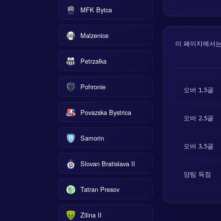
MFK Bytca
Malzenice
이 페이지에서는 
Petrzalka
Pohronie
오버 1.5골
Povazska Bystrica
오버 2.5골
Samorin
오버 3.5골
Slovan Bratislava II
양팀 득점
Tatran Presov
Zilina II