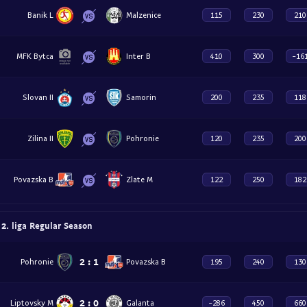
Banik L
Malzenice
115
230
210
MFK Bytca
Inter B
410
300
-16
Slovan II
Samorin
200
235
118
Zilina II
Pohronie
120
235
200
Povazska B
Zlate M
122
250
182
 liga Regular Season
2
:
1
Pohronie
Povazska B
195
240
130
2
:
0
Liptovsky M
Galanta
-286
450
660