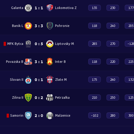
1
:
1
Galanta
Lokomotiva Z
135
230
177
3
:
3
Banik L
Pohronie
118
240
205
0
:
5
MFK Bytca
Liptovsky M
285
270
-12
3
:
1
Povazska B
Inter B
118
220
225
0
:
1
Slovan II
Zlate M
175
240
132
0
:
2
Zilina II
Petrzalka
210
250
125
2
:
0
Samorin
Malzenice
-102
280
300