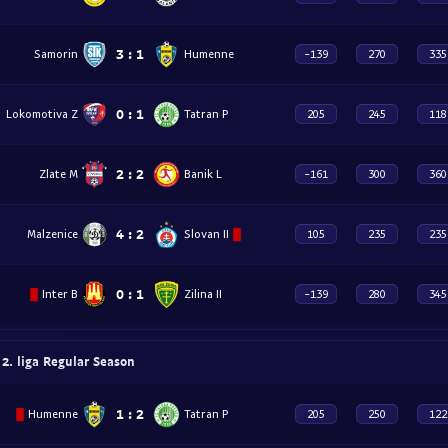
3
:
1
Samorin
Humenne
-139
270
335
0
:
1
Lokomotiva Z
Tatran P
205
245
118
2
:
2
Zlate M
Banik L
-161
300
360
4
:
2
Malzenice
Slovan II
105
235
235
0
:
1
Inter B
Zilina II
-139
280
345
 liga Regular Season
1
:
2
Humenne
Tatran P
205
250
122