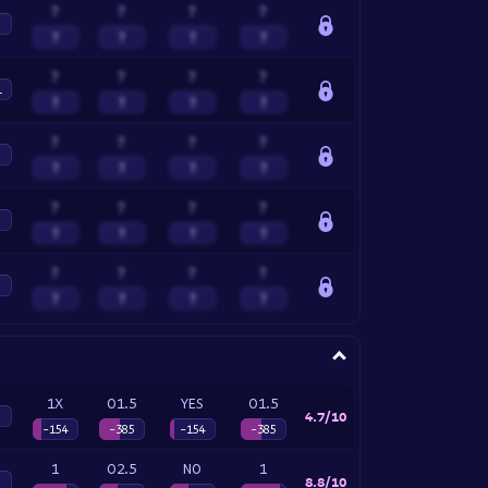
?
?
?
?
?
?
?
?
?
?
?
?
1
?
?
?
?
?
?
?
?
?
?
?
?
?
?
?
?
?
?
?
?
?
?
?
?
?
?
?
?
1X
O1.5
YES
O1.5
4.7/10
-154
-385
-154
-385
1
O2.5
NO
1
8.8/10