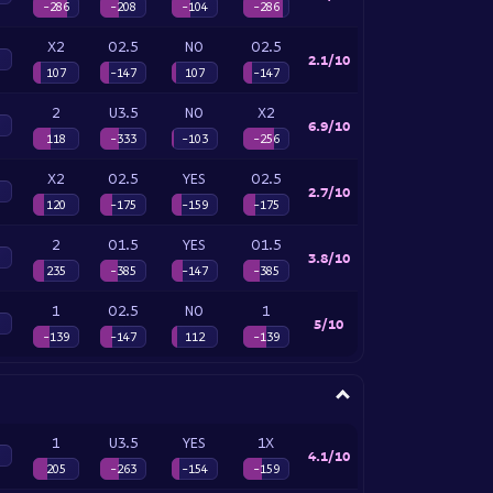
-286
-208
-104
-286
X2
O2.5
NO
O2.5
2.1/10
107
-147
107
-147
2
U3.5
NO
X2
6.9/10
118
-333
-103
-256
X2
O2.5
YES
O2.5
2.7/10
120
-175
-159
-175
2
O1.5
YES
O1.5
3.8/10
235
-385
-147
-385
1
O2.5
NO
1
5/10
-139
-147
112
-139
1
U3.5
YES
1X
4.1/10
205
-263
-154
-159