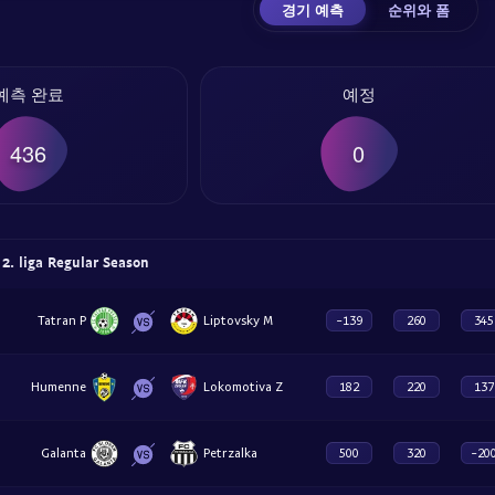
경기 예측
순위와 폼
예측 완료
예정
436
0
 liga Regular Season
Tatran P
Liptovsky M
-139
260
345
Humenne
Lokomotiva Z
182
220
137
Galanta
Petrzalka
500
320
-20