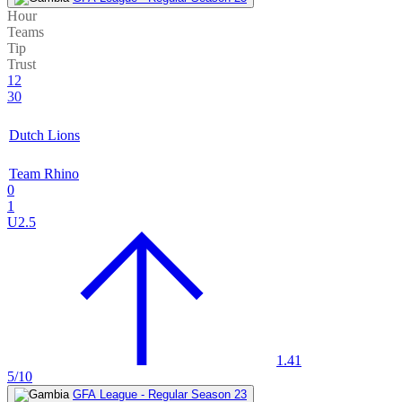
Hour
Teams
Tip
Trust
12
30
Dutch Lions
Team Rhino
0
1
U2.5
1.41
5/10
GFA League - Regular Season 23