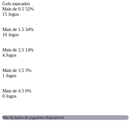
Gols marcados
Mais de 0.5
52%
15 Jogos
Mais de 1.5
34%
10 Jogos
Mais de 2.5
14%
4 Jogos
Mais de 3.5
3%
1 Jogos
Mais de 4.5
0%
0 Jogos
Não há dados de jogadores disponíveis