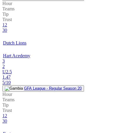
Hour
Teams
Tip
Trust
12
30
Dutch Lions
Hart Acedemy
3
2
U2.5
1.47
5/10
GFA League - Regular Season 20
Hour
Teams
Tip
Trust
12
30