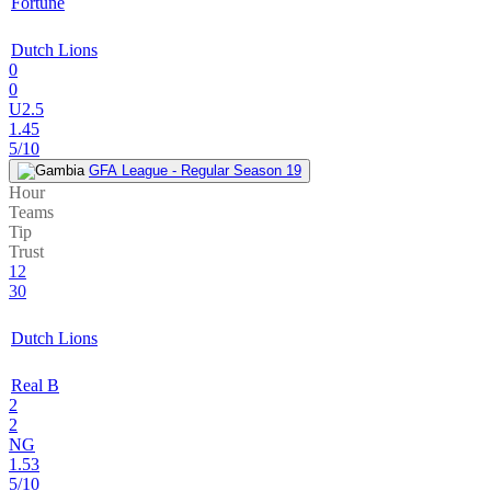
Fortune
Dutch Lions
0
0
U2.5
1.45
5/10
GFA League - Regular Season 19
Hour
Teams
Tip
Trust
12
30
Dutch Lions
Real B
2
2
NG
1.53
5/10