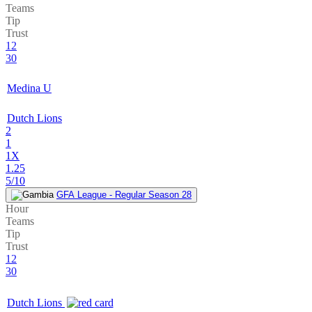
Teams
Tip
Trust
12
30
Medina U
Dutch Lions
2
1
1X
1.25
5/10
GFA League - Regular Season 28
Hour
Teams
Tip
Trust
12
30
Dutch Lions