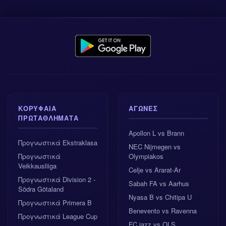
ΚΟΡΥΦΑΊΑ
ΑΓΏΝΕΣ
ΠΡΩΤΑΘΛΉΜΑΤΑ
Apollon L vs Brann
Προγνωστικά Ekstraklasa
NEC Nijmegen vs
Προγνωστικά
Olympiakos
Veikkausliiga
Celje vs Ararat-Ar
Προγνωστικά Division 2 -
Sabah FA vs Aarhus
Södra Götaland
Nyasa B vs Chitipa U
Προγνωστικά Primera B
Benevento vs Ravenna
Προγνωστικά League Cup
FC jazz vs OLS