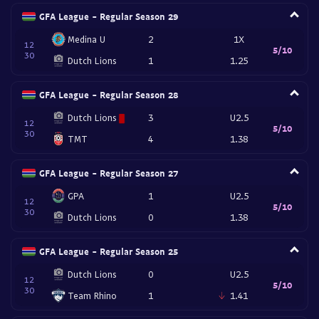
GFA League - Regular Season 29
Medina U
2
1X
12
5/10
30
Dutch Lions
1
1.25
GFA League - Regular Season 28
Dutch Lions
3
U2.5
12
5/10
30
TMT
4
1.38
GFA League - Regular Season 27
GPA
1
U2.5
12
5/10
30
Dutch Lions
0
1.38
GFA League - Regular Season 25
Dutch Lions
0
U2.5
12
5/10
30
Team Rhino
1
1.41