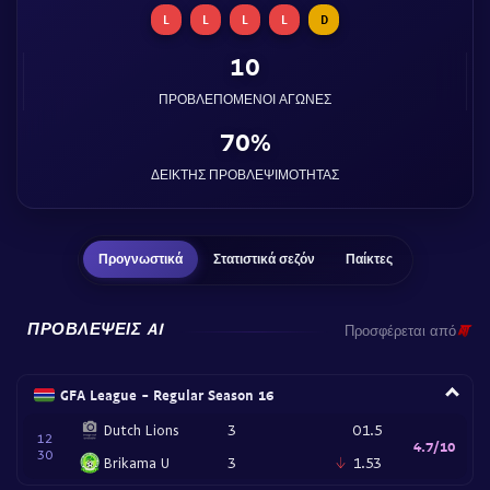
L
L
L
L
D
10
ΠΡΟΒΛΕΠΌΜΕΝΟΙ ΑΓΏΝΕΣ
70%
ΔΕΊΚΤΗΣ ΠΡΟΒΛΕΨΙΜΌΤΗΤΑΣ
Προγνωστικά
Στατιστικά σεζόν
Παίκτες
ΠΡΟΒΛΈΨΕΙΣ AI
Προσφέρεται από
GFA League - Regular Season 16
Dutch Lions
3
O1.5
12
4.7/10
30
Brikama U
3
1.53