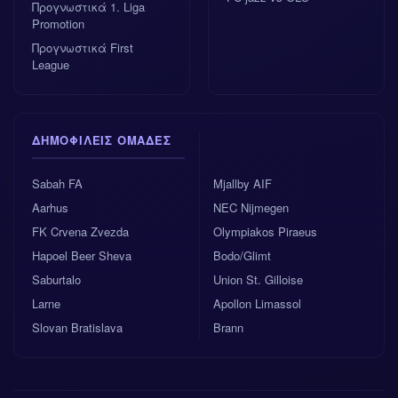
Προγνωστικά 1. Liga
Promotion
Προγνωστικά First
League
ΔΗΜΟΦΙΛΕΊΣ ΟΜΆΔΕΣ
Sabah FA
Mjallby AIF
Aarhus
NEC Nijmegen
FK Crvena Zvezda
Olympiakos Piraeus
Hapoel Beer Sheva
Bodo/Glimt
Saburtalo
Union St. Gilloise
Larne
Apollon Limassol
Slovan Bratislava
Brann