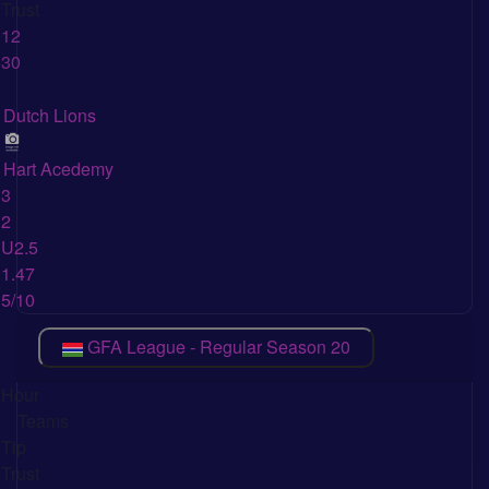
Trust
12
30
Dutch Lions
Hart Acedemy
3
2
U2.5
1.47
5/10
GFA League - Regular Season 20
Hour
Teams
Tip
Trust