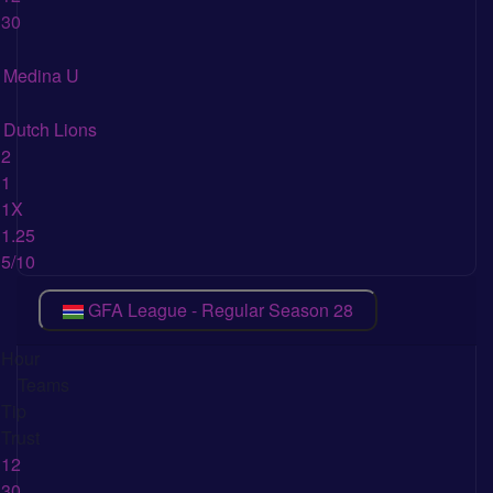
30
Medina U
Dutch Lions
2
1
1X
1.25
5/10
GFA League - Regular Season 28
Hour
Teams
Tip
Trust
12
30