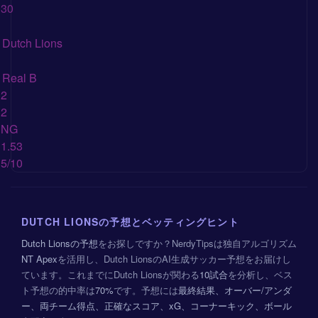
30
Dutch Lions
Real B
2
2
NG
1.53
5/10
DUTCH LIONSの予想とベッティングヒント
Dutch Lionsの予想
をお探しですか？NerdyTipsは独自アルゴリズム
NT Apex
を活用し、Dutch LionsのAI生成サッカー予想をお届けし
ています。これまでにDutch Lionsが関わる
10試合
を分析し、ベス
ト予想の的中率は
70%
です。予想には
最終結果、オーバー/アンダ
ー、両チーム得点、正確なスコア、xG、コーナーキック、ボール