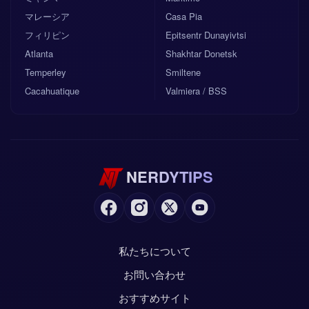
マレーシア
Casa Pia
フィリピン
Epitsentr Dunayivtsi
Atlanta
Shakhtar Donetsk
Temperley
Smiltene
Cacahuatique
Valmiera / BSS
NERDYTIPS
私たちについて
お問い合わせ
おすすめサイト