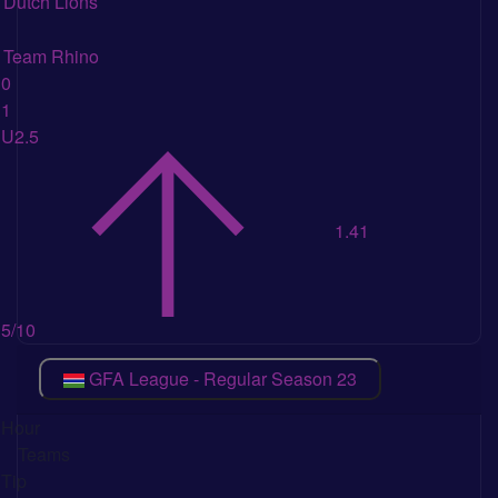
Dutch Lions
Team Rhino
0
1
U2.5
1.41
5/10
GFA League - Regular Season 23
Hour
Teams
Tip