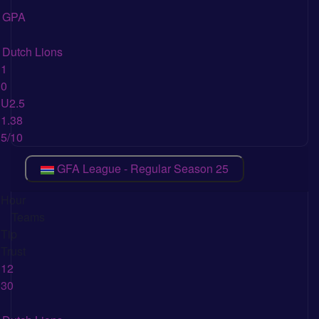
GPA
Dutch Lions
1
0
U2.5
1.38
5/10
GFA League - Regular Season 25
Hour
Teams
Tip
Trust
12
30