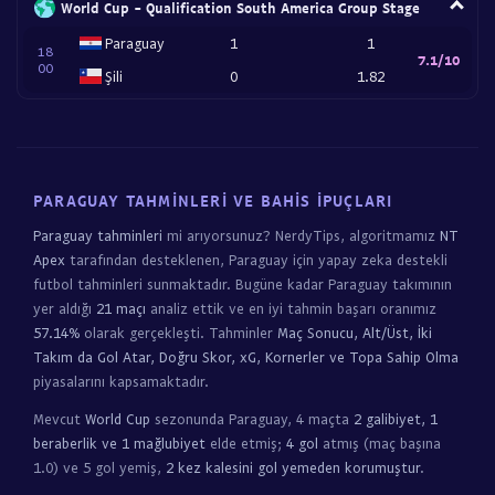
World Cup - Qualification South America Group Stage
Paraguay
1
1
18
7.1/10
00
Şili
0
1.82
PARAGUAY TAHMINLERI VE BAHIS İPUÇLARI
Paraguay tahminleri
mi arıyorsunuz? NerdyTips, algoritmamız
NT
Apex
tarafından desteklenen, Paraguay için yapay zeka destekli
futbol tahminleri sunmaktadır. Bugüne kadar Paraguay takımının
yer aldığı
21 maçı
analiz ettik ve en iyi tahmin başarı oranımız
57.14%
olarak gerçekleşti. Tahminler
Maç Sonucu, Alt/Üst, İki
Takım da Gol Atar, Doğru Skor, xG, Kornerler ve Topa Sahip Olma
piyasalarını kapsamaktadır.
Mevcut
World Cup
sezonunda Paraguay, 4 maçta
2 galibiyet, 1
beraberlik ve 1 mağlubiyet
elde etmiş;
4 gol
atmış (maç başına
1.0) ve 5 gol yemiş,
2 kez kalesini gol yemeden korumuştur
.