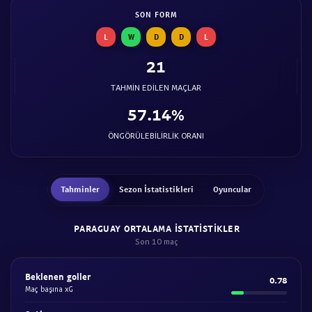
SON FORM
L
W
D
D
L
21
TAHMIN EDILEN MAÇLAR
57.14%
ÖNGÖRÜLEBILIRLIK ORANI
Tahminler
Sezon İstatistikleri
Oyuncular
PARAGUAY ORTALAMA ISTATISTIKLER
Son 10 maç
Beklenen goller
0.78
Maç başına xG