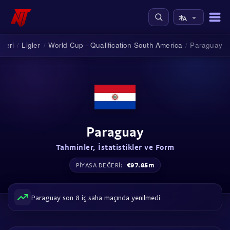
nleri
Ligler
World Cup - Qualification South America
Paraguay
/
/
/
Paraguay
Tahminler, İstatistikler ve Form
€97.85m
PIYASA DEĞERI:
Paraguay son 8 iç saha maçında yenilmedi