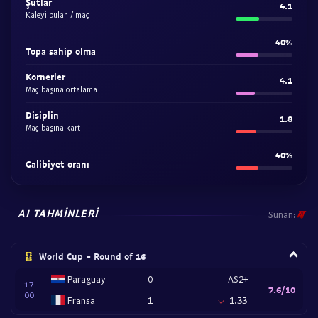
Şutlar
4.1
Kaleyi bulan / maç
40%
Topa sahip olma
Kornerler
4.1
Maç başına ortalama
Disiplin
1.8
Maç başına kart
40%
Galibiyet oranı
AI TAHMINLERI
Sunan:
World Cup - Round of 16
Paraguay
0
AS2+
17
7.6/10
00
Fransa
1
1.33