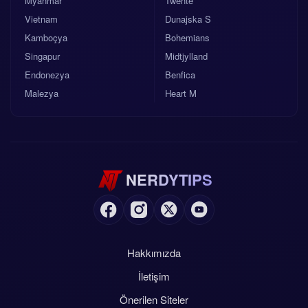
Myanmar
Twente
Vietnam
Dunajska S
Kamboçya
Bohemians
Singapur
Midtjylland
Endonezya
Benfica
Malezya
Heart M
NERDYTIPS
Hakkımızda
İletişim
Önerilen Siteler