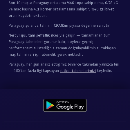
Son 10 maçta Paraguay ortalama
%40 topa sahip olma
,
0.78 xG
ve maç başına
4.1 korner
ortalamasına sahiptir;
%40 galibiyet
oranı
kaydetmektedir.
Paraguay şu anda tahmini
€97.85m
piyasa değerine sahiptir.
NerdyTips,
tam şeffaflık
ilkesiyle çalışır — tamamlanan tüm
Paraguay tahminleri görünür kalır, böylece geçmiş
performansımızı istediğiniz zaman doğrulayabilirsiniz. Yaklaşan
maç tahminleri için abonelik gerekmektedir.
Paraguay, her gün analiz ettiğimiz binlerce takımdan yalnızca biri
— 160'tan fazla ligi kapsayan
futbol tahminlerimizi
keşfedin.