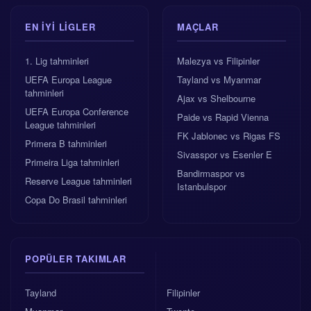
EN IYI LIGLER
MAÇLAR
1. Lig tahminleri
Malezya vs Filipinler
UEFA Europa League
Tayland vs Myanmar
tahminleri
Ajax vs Shelbourne
UEFA Europa Conference
Paide vs Rapid Vienna
League tahminleri
FK Jablonec vs Rigas FS
Primera B tahminleri
Sivasspor vs Esenler E
Primeira Liga tahminleri
Bandirmaspor vs
Reserve League tahminleri
Istanbulspor
Copa Do Brasil tahminleri
POPÜLER TAKIMLAR
Tayland
Filipinler