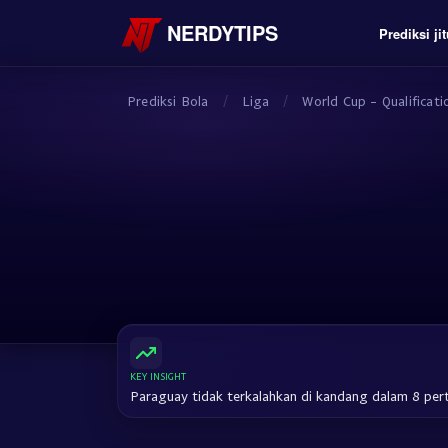
NERDYTIPS
Prediksi jit
Prediksi Bola
/
Liga
/
World Cup - Qualificat
KEY INSIGHT
Paraguay tidak terkalahkan di kandang dalam 8 pert