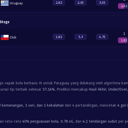
2.82
2.65
3.05
Uruguay
2.82
 Stage
1
1.82
3.3
4.75
Chili
1.82
ps sepak bola berbasis AI untuk Paraguay yang didukung oleh algoritma ka
rasi tip terbaik sebesar
57.14%
. Prediksi mencakup
Hasil Akhir, Under/Ove
2 kemenangan, 1 seri, dan 1 kekalahan
dari 4 pertandingan, mencetak
4 gol
(
kan rata-rata
40% penguasaan bola
,
0.78 xG
, dan
4.1 tendangan sudut
per p