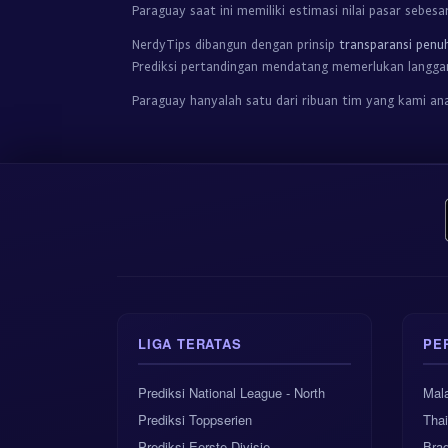
Paraguay saat ini memiliki estimasi nilai pasar sebes
NerdyTips dibangun dengan prinsip
transparansi penu
Prediksi pertandingan mendatang memerlukan langga
Paraguay hanyalah satu dari ribuan tim yang kami anal
LIGA TERATAS
PE
Prediksi National League - North
Mala
Prediksi Toppserien
Tha
Prediksi Eerste Divisie
Brad