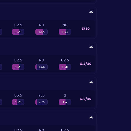
U2.5
NO
NG
6/10
1.29
1.45
1.45
U2.5
NO
U2.5
5.8/10
1.28
1.44
1.28
U3.5
YES
1
5.4/10
1.26
2.35
1.4
U2.5
NO
U2.5