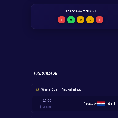
PERFORMA TERKINI
L
W
D
D
L
PREDIKSI AI
World Cup - Round of 16
17:00
0
:
1
Paraguay
Selesai