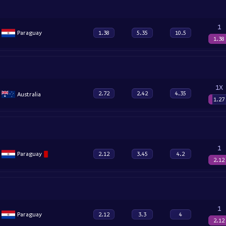
1
Paraguay
1.38
5.35
10.5
1.38
1X
2.72
2.42
4.35
Australia
1.27
1
Paraguay
2.12
3.45
4.2
2.12
1
Paraguay
2.12
3.3
4
2.12