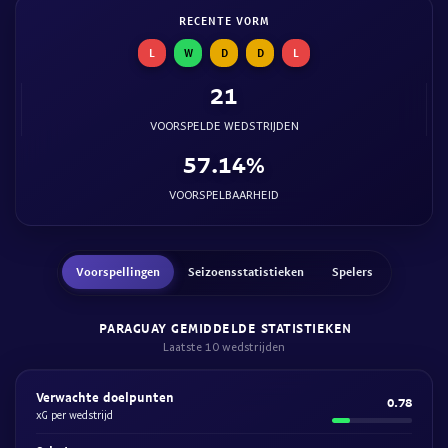
RECENTE VORM
L
W
D
D
L
21
VOORSPELDE WEDSTRIJDEN
57.14%
VOORSPELBAARHEID
Voorspellingen
Seizoensstatistieken
Spelers
PARAGUAY GEMIDDELDE STATISTIEKEN
Laatste 10 wedstrijden
Verwachte doelpunten
0.78
xG per wedstrijd