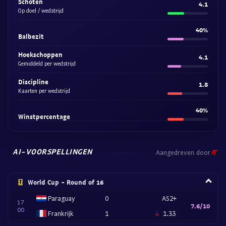
Schoten
4.1
Op doel / wedstrijd
40%
Balbezit
Hoekschoppen
4.1
Gemiddeld per wedstrijd
Discipline
1.8
Kaarten per wedstrijd
40%
Winstpercentage
AI-VOORSPELLINGEN
Aangedreven door
World Cup - Round of 16
Paraguay
0
AS2+
17
7.6/10
00
Frankrijk
1
1.33