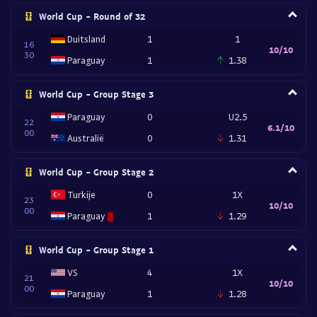
World Cup - Round of 32
Duitsland
1
1
16
10/10
30
Paraguay
1
1.38
World Cup - Group Stage 3
Paraguay
0
U2.5
22
6.1/10
00
Australië
0
1.31
World Cup - Group Stage 2
Turkije
0
1X
23
10/10
00
Paraguay
1
1.29
World Cup - Group Stage 1
VS
4
1X
21
10/10
00
Paraguay
1
1.28