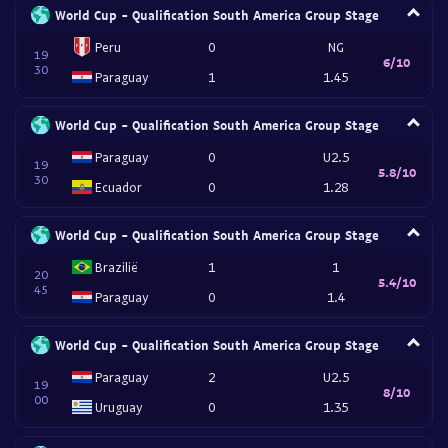
World Cup - Qualification South America Group Stage
Peru
0
NG
19
6/10
30
Paraguay
1
1.45
World Cup - Qualification South America Group Stage
Paraguay
0
U2.5
19
5.8/10
30
Ecuador
0
1.28
World Cup - Qualification South America Group Stage
Brazilië
1
1
20
5.4/10
45
Paraguay
0
1.4
World Cup - Qualification South America Group Stage
Paraguay
2
U2.5
19
8/10
00
Uruguay
0
1.35