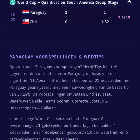
World Cup - Qualification South America Group Stage
Paraguay
1
1
18
7.1/10
00
Chili
0
1.82
PARAGUAY VOORSPELLINGEN & WEDTIPS
Op zoek naar
Paraguay voorspellingen
? NerdyTips biedt AI-
gegenereerde voetbaltips voor Paraguay op basis van ons
algoritme,
NT Apex
. Tot op heden hebben we
21 wedstrijden
met
Paraguay geanalyseerd met een nauwkeurigheid van de beste tip
van
57.14%
. De voorspellingen omvatten
Eindresultaat,
Under/Over, Beide Teams Scoren, Correcte Score, xG,
Hoekschoppen & Balbezit
.
In het huidige
World Cup
-seizoen heeft Paraguay
2
overwinningen, 1 gelijkspelen en 1 nederlagen
behaald in 4
wedstrijden, met
4 doelpunten
gescoord (1.0 per wedstrijd) en 5
tegendoelpunten, met
2 clean sheets
.