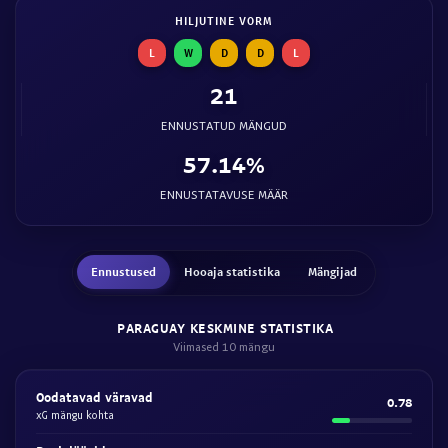
HILJUTINE VORM
L
W
D
D
L
21
ENNUSTATUD MÄNGUD
57.14%
ENNUSTATAVUSE MÄÄR
Ennustused
Hooaja statistika
Mängijad
PARAGUAY KESKMINE STATISTIKA
Viimased 10 mängu
Oodatavad väravad
0.78
xG mängu kohta