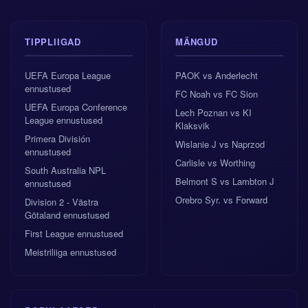
TIPPLIIGAD
MÄNGUD
UEFA Europa League
PAOK vs Anderlecht
ennustused
FC Noah vs FC Sion
UEFA Europa Conference
Lech Poznan vs KI
League ennustused
Klaksvik
Primera División
Wislanie J vs Naprzod
ennustused
Carlisle vs Worthing
South Australia NPL
Belmont S vs Lambton J
ennustused
Orebro Syr. vs Forward
Division 2 - Västra
Götaland ennustused
First League ennustused
Meistriliiga ennustused