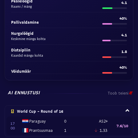
Pealelöögid
4.1
Raami / mäng
40%
Pallivaldamine
Nurgalöögid
4.1
Keskmine mängu kohta
Distsipliin
1.8
Kaardid mängu kohta
40%
Võidumäär
AI ENNUSTUSI
Toob teieni
World Cup - Round of 16
Paraguay
0
AS2+
17
7.6/10
00
Prantsusmaa
1
1.33