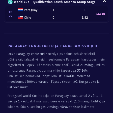
World Cup - Qualification South America Group Stage
Paraguay
1
1
18
7.1/10
00
Chile
0
1.82
PARAGUAY ENNUSTUSED JA PANUSTAMISVIHJED
Otsid
Paraguay ennustusi
? NerdyTips pakub tehisintellektil
põhinevaid jalgpallivihjeid meeskonnale Paraguay, kasutades meie
algoritmi
NT Apex
. Tänaseks oleme analüüsinud
21 mängu
, milles
on osalenud Paraguay, parima vihje täpsusega
57.14%
.
Ennustused hõlmavad
Lõpptulemust, Alla/Üle, Mõlemad
meeskonnad löövad värava, Täpset skoori, xG, Nurgalööke ja
Pallivaldamist
.
Praegusel
World Cup
hooajal on Paraguay saavutanud
2 võitu, 1
viiki ja 1 kaotust
4 mängus, lüües
4 väravat
(1.0 mängu kohta) ja
lubades lüüa 5, sealhulgas
2 mängu väravat sisse laskmata
.