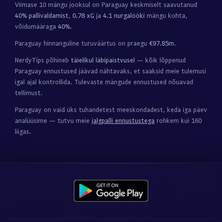
Viimase 10 mängu jooksul on Paraguay keskmiselt saavutanud
40% pallivaldamist
,
0.78 xG
ja
4.1 nurgalööki
mängu kohta,
võidumääraga
40%
.
Paraguay hinnanguline turuväärtus on praegu
€97.85m
.
NerdyTips põhineb
täielikul läbipaistvusel
— kõik lõppenud
Paraguay ennustused jäävad nähtavaks, et saaksid meie tulemusi
igal ajal kontrollida. Tulevaste mängude ennustused nõuavad
tellimust.
Paraguay on vaid üks tuhandetest meeskondadest, keda iga päev
analüüsime — tutvu meie
jalgpalli ennustustega
rohkem kui 160
liigas.