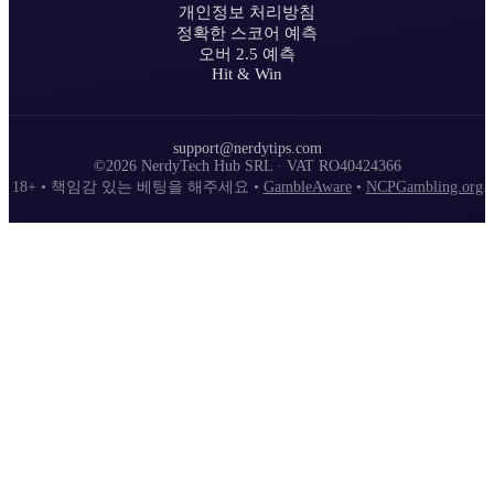
개인정보 처리방침
정확한 스코어 예측
오버 2.5 예측
Hit & Win
support@nerdytips.com
©2026 NerdyTech Hub SRL · VAT RO40424366
18+ • 책임감 있는 베팅을 해주세요 •
GambleAware
•
NCPGambling.org