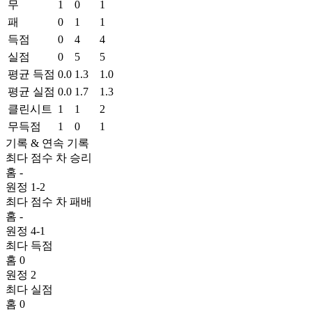
무
1
0
1
패
0
1
1
득점
0
4
4
실점
0
5
5
평균 득점
0.0
1.3
1.0
평균 실점
0.0
1.7
1.3
클린시트
1
1
2
무득점
1
0
1
기록 & 연속 기록
최다 점수 차 승리
홈
-
원정
1-2
최다 점수 차 패배
홈
-
원정
4-1
최다 득점
홈
0
원정
2
최다 실점
홈
0