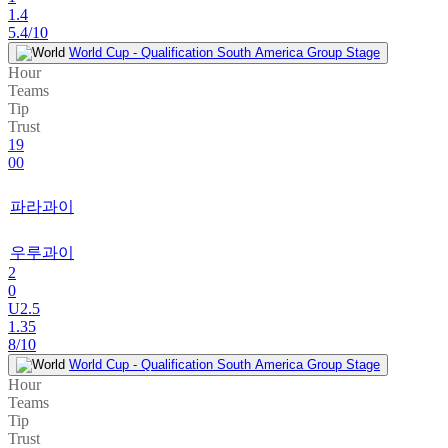
1.4
5.4/10
World Cup - Qualification South America Group Stage
Hour
Teams
Tip
Trust
19
00
파라과이
우루과이
2
0
U2.5
1.35
8/10
World Cup - Qualification South America Group Stage
Hour
Teams
Tip
Trust