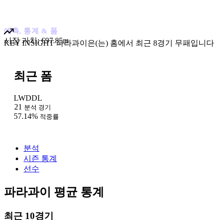
파라과이
예측, 통계 & 폼
시장 가치:
€97.85m
KEY INSIGHT
파라과이은(는) 홈에서 최근 8경기 무패입니다
최근 폼
L
W
D
D
L
21
분석 경기
57.14%
적중률
분석
시즌 통계
선수
파라과이 평균 통계
최근 10경기