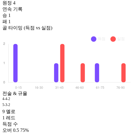
원정
4
연속 기록
승
1
패
1
골 타이밍 (득점 vs 실점)
전술 & 규율
4-4-2
3 G
5-3-2
1 G
9
옐로
1
레드
득점 수
오버 0.5
75%