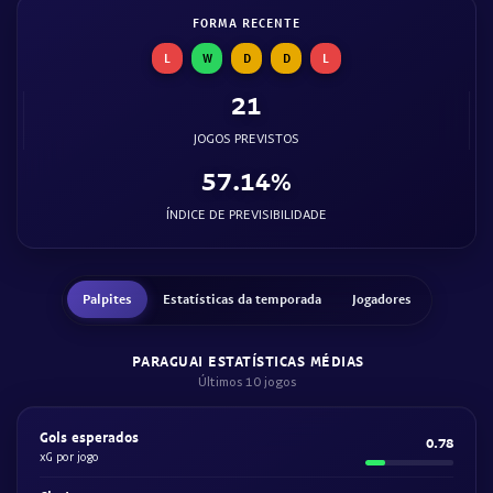
FORMA RECENTE
L
W
D
D
L
21
JOGOS PREVISTOS
57.14%
ÍNDICE DE PREVISIBILIDADE
Palpites
Estatísticas da temporada
Jogadores
PARAGUAI ESTATÍSTICAS MÉDIAS
Últimos 10 jogos
Gols esperados
0.78
xG por jogo