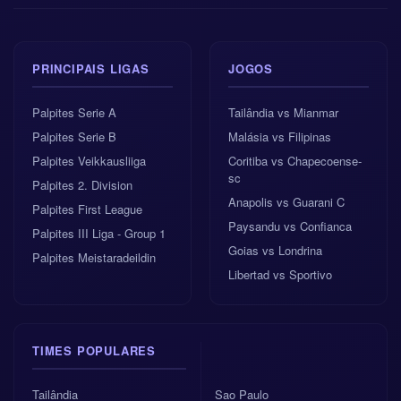
PRINCIPAIS LIGAS
JOGOS
Palpites Serie A
Tailândia vs Mianmar
Palpites Serie B
Malásia vs Filipinas
Palpites Veikkausliiga
Coritiba vs Chapecoense-
sc
Palpites 2. Division
Anapolis vs Guarani C
Palpites First League
Paysandu vs Confianca
Palpites III Liga - Group 1
Goias vs Londrina
Palpites Meistaradeildin
Libertad vs Sportivo
TIMES POPULARES
Tailândia
Sao Paulo