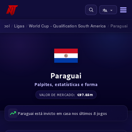
tebol
Ligas
World Cup - Qualification South America
Paraguai
/
/
/
Paraguai
Palpites, estatísticas e forma
€97.85m
VALOR DE MERCADO:
Paraguai está invicto em casa nos últimos 8 jogos