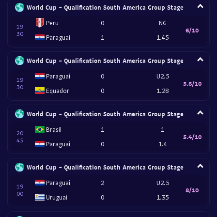
World Cup - Qualification South America Group Stage
Peru
0
NG
19
6/10
30
Paraguai
1
1.45
World Cup - Qualification South America Group Stage
Paraguai
0
U2.5
19
5.8/10
30
Equador
0
1.28
World Cup - Qualification South America Group Stage
Brasil
1
1
20
5.4/10
45
Paraguai
0
1.4
World Cup - Qualification South America Group Stage
Paraguai
2
U2.5
19
8/10
00
Uruguai
0
1.35