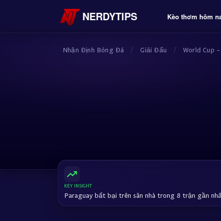
NERDYTIPS
Kèo thơm hôm n
Nhận Định Bóng Đá
/
Giải Đấu
/
World Cup -
KEY INSIGHT
Paraguay bất bại trên sân nhà trong 8 trận gần nh