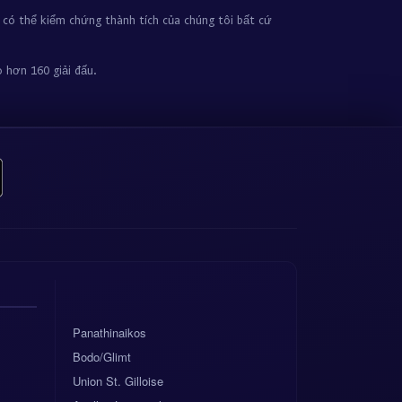
 có thể kiểm chứng thành tích của chúng tôi bất cứ
 hơn 160 giải đấu.
Panathinaikos
Bodo/Glimt
Union St. Gilloise