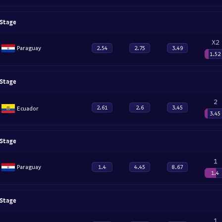
 Stage
X2
Paraguay
2.54
2.75
3.49
1.52
 Stage
2
2.61
2.6
3.45
Ecuador
3.45
 Stage
1
Paraguay
1.4
4.45
8.67
1.4
 Stage
1