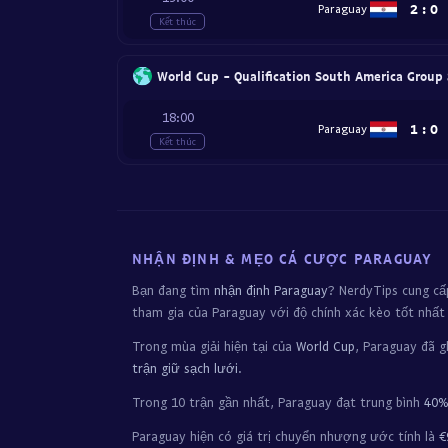
2
:
0
Paraguay
Kết thúc
World Cup - Qualification South America Group
18:00
1
:
0
Paraguay
Kết thúc
NHẬN ĐỊNH & MẸO CÁ CƯỢC PARAGUAY
Bạn đang tìm
nhận định Paraguay
? NerdyTips cung cấ
tham gia của Paraguay với độ chính xác kèo tốt nhấ
Trong mùa giải hiện tại của
World Cup
, Paraguay đã 
trận giữ sạch lưới
.
Trong 10 trận gần nhất, Paraguay đạt trung bình
40%
Paraguay hiện có giá trị chuyển nhượng ước tính là
€