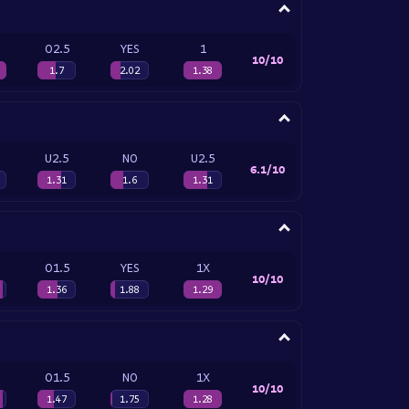
O2.5
YES
1
10/10
1.7
2.02
1.38
U2.5
NO
U2.5
6.1/10
1.31
1.6
1.31
O1.5
YES
1X
10/10
1.36
1.88
1.29
O1.5
NO
1X
10/10
1.47
1.75
1.28