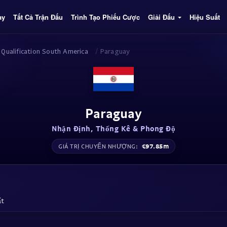
ay
Tất Cả Trận Đấu
Trình Tạo Phiếu Cược
Giải Đấu
Hiệu Suất
 Qualification South America
/
Paraguay
Paraguay
Nhận Định, Thống Kê & Phong Độ
€97.85m
GIÁ TRỊ CHUYỂN NHƯỢNG:
ất