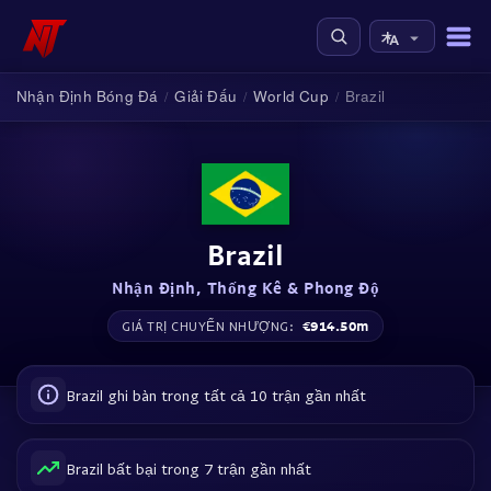
Nhận Định Bóng Đá
Giải Đấu
World Cup
Brazil
/
/
/
Brazil
Nhận Định, Thống Kê & Phong Độ
€914.50m
GIÁ TRỊ CHUYỂN NHƯỢNG:
Brazil ghi bàn trong tất cả 10 trận gần nhất
Brazil bất bại trong 7 trận gần nhất