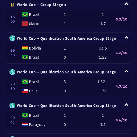
World Cup - Group Stage 1
Brazil
1
1
18
8.3/10
00
Maroc
1
1.7
World Cup - Qualification South America Group Stage
Bolivia
1
U3.5
19
4.2/10
30
Brazil
0
1.22
World Cup - Qualification South America Group Stage
Brazil
3
HS2+
20
4.7/10
30
Chile
0
1.38
World Cup - Qualification South America Group Stage
Brazil
1
1
20
5.4/10
45
Paraguay
0
1.4