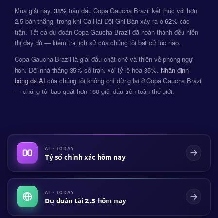
Mùa giải này,
38%
trận đấu Copa Gaucha Brazil kết thúc với hơn
2.5 bàn thắng, trong khi Cả Hai Đội Ghi Bàn xảy ra ở
62%
các
trận. Tất cả dự đoán Copa Gaucha Brazil đã hoàn thành đều hiển
thị đầy đủ — kiểm tra lịch sử của chúng tôi bất cứ lúc nào.
Copa Gaucha Brazil là giải đấu chặt chẽ và thiên về phòng ngự
hơn. Đội nhà thắng 35% số trận, với tỷ lệ hòa 35%.
Nhận định
bóng đá AI
của chúng tôi không chỉ dừng lại ở Copa Gaucha Brazil
— chúng tôi bao quát hơn 160 giải đấu trên toàn thế giới.
AI · TODAY
Tỷ số chính xác hôm nay
AI · TODAY
Dự đoán tài 2.5 hôm nay