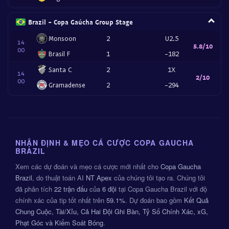
Brazil - Copa Gaúcha Group Stage
Monsoon
2
U2.5
14
5.8/10
00
Brasil F
1
-182
Santa C
2
1X
14
2/10
00
Gramadense
2
-294
NHẬN ĐỊNH & MẸO CÁ CƯỢC COPA GAUCHA
BRAZIL
Xem các dự đoán và mẹo cá cược mới nhất cho
Copa Gaucha
Brazil
, do thuật toán AI
NT Apex
của chúng tôi tạo ra. Chúng tôi
đã phân tích
22 trận đấu
của
6 đội
tại Copa Gaucha Brazil với độ
chính xác của tip tốt nhất trên
59.1%
. Dự đoán bao gồm
Kết Quả
Chung Cuộc, Tài/Xỉu, Cả Hai Đội Ghi Bàn, Tỷ Số Chính Xác, xG,
Phạt Góc và Kiểm Soát Bóng
.