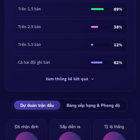
Trên 1.5 bàn
69%
Trên 2.5 bàn
38%
Trên 3.5 bàn
12%
Cả hai đội ghi bàn
62%
Xem thống kê kết quả
Dự đoán trận đấu
Bảng xếp hạng & Phong độ
Đã nhận định
Sắp diễn ra
Tỷ lệ thắng