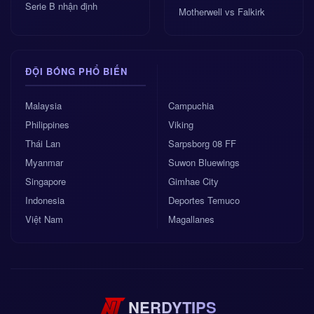
Serie B nhận định
Motherwell vs Falkirk
ĐỘI BÓNG PHỔ BIẾN
Malaysia
Campuchia
Philippines
Viking
Thái Lan
Sarpsborg 08 FF
Myanmar
Suwon Bluewings
Singapore
Gimhae City
Indonesia
Deportes Temuco
Việt Nam
Magallanes
NERDYTIPS