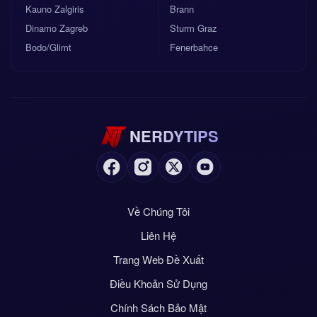
Kauno Zalgiris
Brann
Dinamo Zagreb
Sturm Graz
Bodo/Glimt
Fenerbahce
NERDYTIPS
Về Chúng Tôi
Liên Hệ
Trang Web Đề Xuất
Điều Khoản Sử Dụng
Chính Sách Bảo Mật