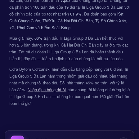
Ba Lan
, do thuật toán AI
NT Apex
của chúng tôi tạo ra. Chúng tôi
đã phân tích
160 trận đấu
của
19 đội
tại Iii Liga Group 3 Ba Lan với
độ chính xác của tip tốt nhất trên
61.9%
. Dự đoán bao gồm
Kết
Quả Chung Cuộc, Tài/Xỉu, Cả Hai Đội Ghi Bàn, Tỷ Số Chính Xác,
xG, Phạt Góc và Kiểm Soát Bóng
.
Mùa giải này,
66%
trận đấu Iii Liga Group 3 Ba Lan kết thúc với
hơn 2.5 bàn thắng, trong khi Cả Hai Đội Ghi Bàn xảy ra ở
57%
các
trận. Tất cả dự đoán Iii Liga Group 3 Ba Lan đã hoàn thành đều
hiển thị đầy đủ — kiểm tra lịch sử của chúng tôi bất cứ lúc nào.
Odra Bytom Odrzański hiện dẫn đầu bảng xếp hạng với 6 điểm. Iii
Liga Group 3 Ba Lan nằm trong nhóm giải đấu có nhiều bàn thắng
nhất mà chúng tôi theo dõi. Đội nhà thắng 45% số trận, với tỷ lệ
hòa 22%.
Nhận định bóng đá AI
của chúng tôi không chỉ dừng lại ở
Iii Liga Group 3 Ba Lan — chúng tôi bao quát hơn 160 giải đấu trên
toàn thế giới.