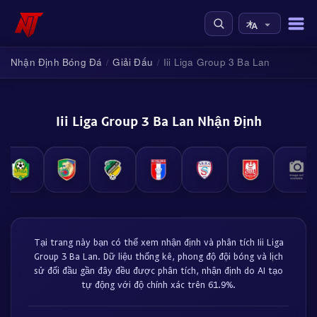
Nhận Định Bóng Đá
Giải Đấu
Iii Liga Group 3 Ba Lan
/
/
Iii Liga Group 3 Ba Lan Nhận Định
Tại trang này bạn có thể xem nhận định và phân tích Iii Liga
Group 3 Ba Lan. Dữ liệu thống kê, phong độ đội bóng và lịch
sử đối đầu gần đây đều được phân tích, nhận định do AI tạo
tự động với độ chính xác trên 61.9%.