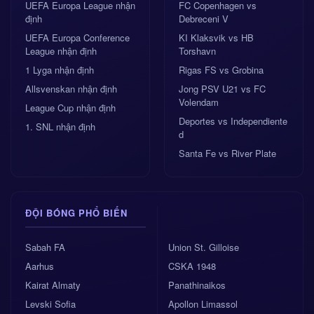
UEFA Europa League nhận
FC Copenhagen vs
định
Debreceni V
UEFA Europa Conference
KI Klaksvik vs HB
League nhận định
Torshavn
1 Lyga nhận định
Rigas FS vs Grobina
Allsvenskan nhận định
Jong PSV U21 vs FC
Volendam
League Cup nhận định
Deportes vs Independiente
1. SNL nhận định
d
Santa Fe vs River Plate
ĐỘI BÓNG PHỔ BIẾN
Sabah FA
Union St. Gilloise
Aarhus
CSKA 1948
Kairat Almaty
Panathinaikos
Levski Sofia
Apollon Limassol