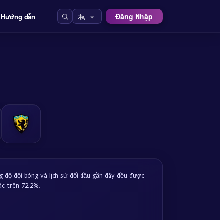
Đăng Nhập
Hướng dẫn
g độ đội bóng và lịch sử đối đầu gần đây đều được
ác trên 72.2%.