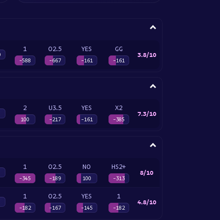
1
O2.5
YES
GG
3.8/10
0
-588
-667
-161
-161
2
U3.5
YES
X2
7.3/10
100
-217
-161
-385
1
O2.5
NO
HS2+
8/10
-345
-189
100
-313
1
O2.5
YES
1
4.8/10
-182
-167
-145
-182