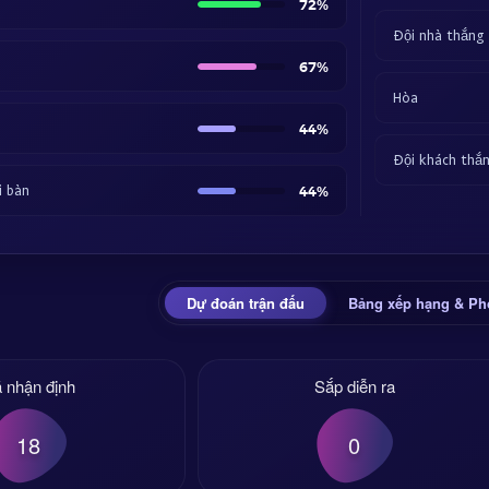
72%
Đội nhà thắng
67%
Hòa
44%
Đội khách thắ
i bàn
44%
Dự đoán trận đấu
Bảng xếp hạng & Ph
 nhận định
Sắp diễn ra
18
0