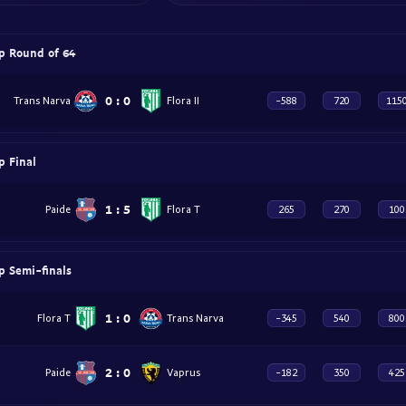
p Round of 64
0
:
0
Trans Narva
Flora II
-588
720
115
p Final
1
:
5
Paide
Flora T
265
270
100
p Semi-finals
1
:
0
Flora T
Trans Narva
-345
540
800
2
:
0
Paide
Vaprus
-182
350
425