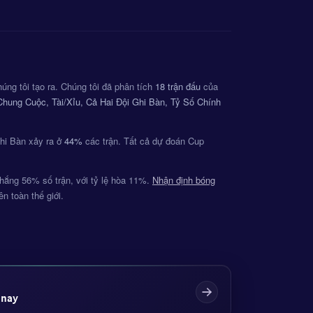
úng tôi tạo ra. Chúng tôi đã phân tích
18 trận đấu
của
hung Cuộc, Tài/Xỉu, Cả Hai Đội Ghi Bàn, Tỷ Số Chính
Ghi Bàn xảy ra ở
44%
các trận. Tất cả dự đoán Cup
thắng 56% số trận, với tỷ lệ hòa 11%.
Nhận định bóng
n toàn thế giới.
 nay