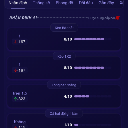
Nhận định
Thống kê
Phong độ
Đối đầu
Gần đây
Xếp
Được cung cấp bởi
NHẬN ĐỊNH AI
Kèo tốt nhất
1
8/10
-167
Kèo 1X2
1
8/10
-167
Tổng bàn thắng
Trên 1.5
4/10
-323
Cả hai đội ghi bàn
Không
1/10
-115