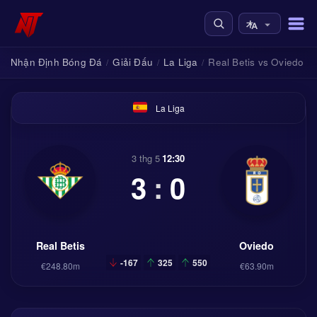
Nhận Định Bóng Đá
Giải Đấu
La Liga
Real Betis vs Oviedo
/
/
/
La Liga
3 thg 5
12:30
3
:
0
Real Betis
Oviedo
-167
325
550
€248.80m
€63.90m