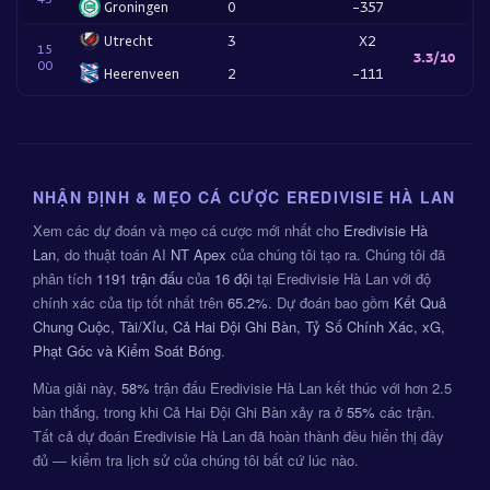
Groningen
0
-357
Utrecht
3
X2
15
3.3/10
00
Heerenveen
2
-111
NHẬN ĐỊNH & MẸO CÁ CƯỢC EREDIVISIE HÀ LAN
Xem các dự đoán và mẹo cá cược mới nhất cho
Eredivisie Hà
Lan
, do thuật toán AI
NT Apex
của chúng tôi tạo ra. Chúng tôi đã
phân tích
1191 trận đấu
của
16 đội
tại Eredivisie Hà Lan với độ
chính xác của tip tốt nhất trên
65.2%
. Dự đoán bao gồm
Kết Quả
Chung Cuộc, Tài/Xỉu, Cả Hai Đội Ghi Bàn, Tỷ Số Chính Xác, xG,
Phạt Góc và Kiểm Soát Bóng
.
Mùa giải này,
58%
trận đấu Eredivisie Hà Lan kết thúc với hơn 2.5
bàn thắng, trong khi Cả Hai Đội Ghi Bàn xảy ra ở
55%
các trận.
Tất cả dự đoán Eredivisie Hà Lan đã hoàn thành đều hiển thị đầy
đủ — kiểm tra lịch sử của chúng tôi bất cứ lúc nào.