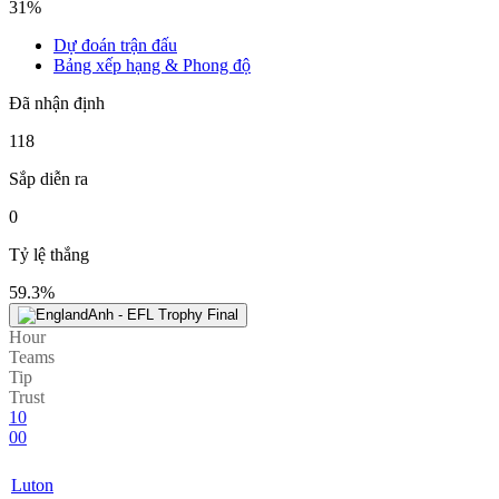
31%
Dự đoán trận đấu
Bảng xếp hạng & Phong độ
Đã nhận định
118
Sắp diễn ra
0
Tỷ lệ thắng
59.3%
Anh - EFL Trophy Final
Hour
Teams
Tip
Trust
10
00
Luton