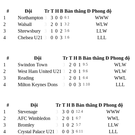
GROUP 11
#
Đội
Tr
T
H
B
Bàn thắng
Đ
Phong độ
1
Northampton
3
3
0
0
W
W
W
6:1
9
2
Walsall
3
2
0
1
W
L
W
3:2
5
3
Shrewsbury
3
1
0
2
L
L
W
5:6
3
4
Chelsea U21
3
0
0
3
L
L
L
1:6
1
GROUP 12
#
Đội
Tr
T
H
B
Bàn thắng
Đ
Phong độ
1
Swindon Town
3
2
0
1
W
L
W
9:5
6
2
West Ham United U21
3
2
0
1
W
L
W
9:6
6
3
Reading
3
2
0
1
W
W
L
6:4
6
4
Milton Keynes Dons
3
0
0
3
L
L
L
1:10
0
GROUP 13
#
Đội
Tr
T
H
B
Bàn thắng
Đ
Phong độ
1
Stevenage
3
3
0
0
W
W
W
12:4
9
2
AFC Wimbledon
3
2
0
1
W
W
L
6:7
6
3
Bromley
3
1
0
2
L
L
W
5:7
2
4
Crystal Palace U21
3
0
0
3
L
L
L
6:11
1