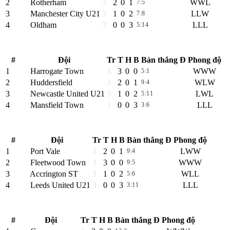
2
Rotherham
3
2
0
1
W
W
L
7:5
6
3
Manchester City U21
3
1
0
2
L
L
W
7:8
3
4
Oldham
3
0
0
3
L
L
L
5:14
0
GROUP 6
#
Đội
Tr
T
H
B
Bàn thắng
Đ
Phong độ
1
Harrogate Town
3
3
0
0
W
W
W
5:1
9
2
Huddersfield
3
2
0
1
W
L
W
9:4
6
3
Newcastle United U21
3
1
0
2
L
W
L
5:11
2
4
Mansfield Town
3
0
0
3
L
L
L
3:6
1
GROUP 7
#
Đội
Tr
T
H
B
Bàn thắng
Đ
Phong độ
1
Port Vale
3
2
0
1
L
W
W
9:4
7
2
Fleetwood Town
3
3
0
0
W
W
W
9:5
7
3
Accrington ST
3
1
0
2
W
L
L
5:6
4
4
Leeds United U21
3
0
0
3
L
L
L
3:11
0
GROUP 8
#
Đội
Tr
T
H
B
Bàn thắng
Đ
Phong độ