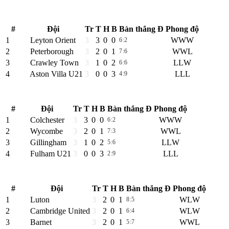
GROUP 14
#
Đội
Tr
T
H
B
Bàn thắng
Đ
Phong độ
1
Leyton Orient
3
3
0
0
W
W
W
6:2
9
2
Peterborough
3
2
0
1
W
W
L
7:6
6
3
Crawley Town
3
1
0
2
L
L
W
6:6
3
4
Aston Villa U21
3
0
0
3
L
L
L
4:9
0
GROUP 15
#
Đội
Tr
T
H
B
Bàn thắng
Đ
Phong độ
1
Colchester
3
3
0
0
W
W
W
6:2
9
2
Wycombe
3
2
0
1
W
W
L
7:3
6
3
Gillingham
3
1
0
2
L
L
W
5:6
3
4
Fulham U21
3
0
0
3
L
L
L
2:9
0
GROUP 16
#
Đội
Tr
T
H
B
Bàn thắng
Đ
Phong độ
1
Luton
3
2
0
1
W
L
W
8:5
6
2
Cambridge United
3
2
0
1
W
L
W
6:4
6
3
Barnet
3
2
0
1
W
W
L
5:7
5