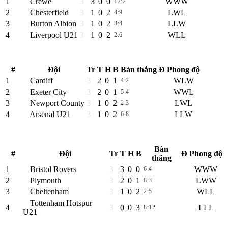
1
Crewe
3
3
0
0
W
W
W
12:2
9
2
Chesterfield
3
1
0
2
L
W
L
4:9
4
3
Burton Albion
3
1
0
2
L
L
W
3:4
3
4
Liverpool U21
3
1
0
2
W
L
L
2:6
2
GROUP 9
#
Đội
Tr
T
H
B
Bàn thắng
Đ
Phong độ
1
Cardiff
3
2
0
1
W
L
W
4:2
6
2
Exeter City
3
2
0
1
W
W
L
5:4
6
3
Newport County
3
1
0
2
L
W
L
2:3
3
4
Arsenal U21
3
1
0
2
L
L
W
6:8
3
GROUP 10
Bàn
#
Đội
Tr
T
H
B
Đ
Phong độ
thắng
1
Bristol Rovers
3
3
0
0
W
W
W
6:4
8
2
Plymouth
3
2
0
1
L
W
W
8:3
6
3
Cheltenham
3
1
0
2
W
L
L
2:5
2
Tottenham Hotspur
4
3
0
0
3
L
L
L
8:12
2
U21